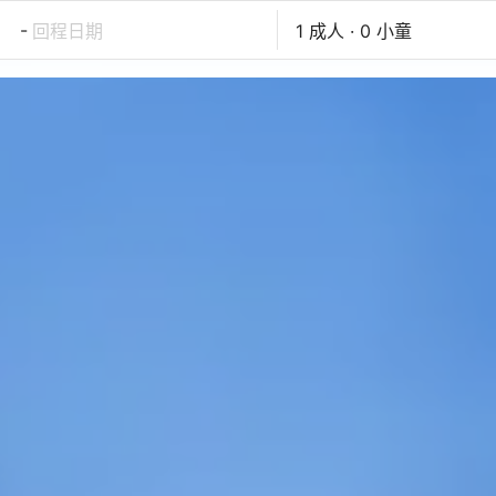
-
回程日期
1 成人 · 0 小童