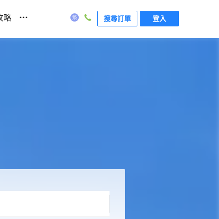
...
攻略
搜尋訂單
登入