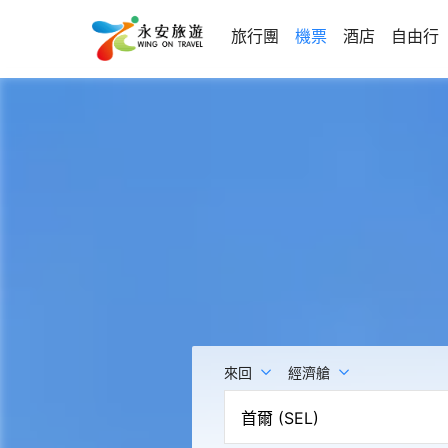
旅行團
機票
酒店
自由行
來回
經濟艙