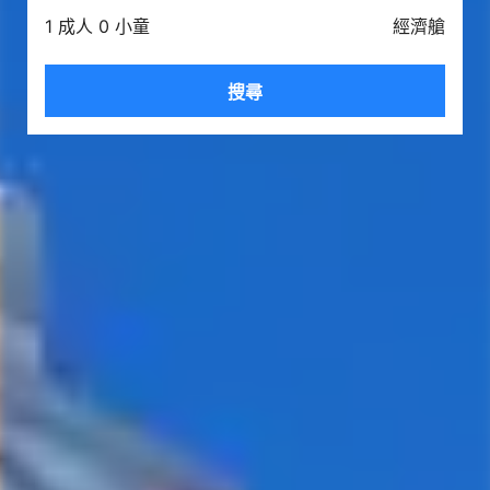
1 成人 0 小童
經濟艙
搜尋