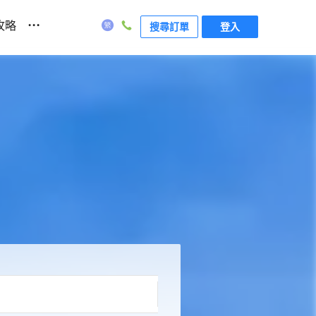
...
攻略
搜尋訂單
登入