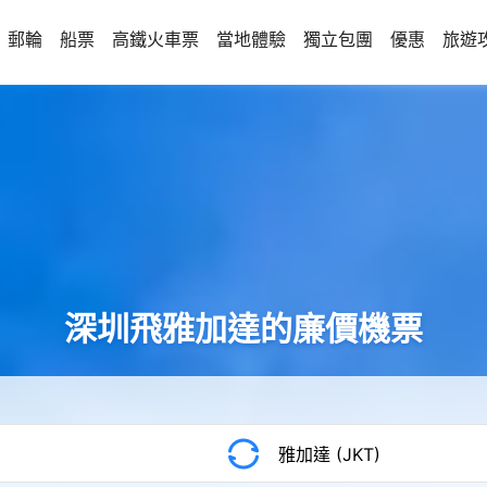
郵輪
船票
高鐵火車票
當地體驗
獨立包團
優惠
旅遊
深圳飛雅加達的廉價機票