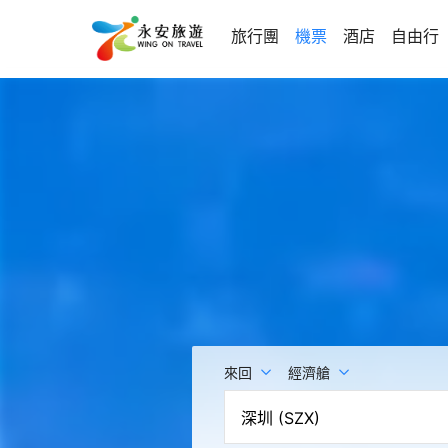
旅行團
機票
酒店
自由行
來回
經濟艙