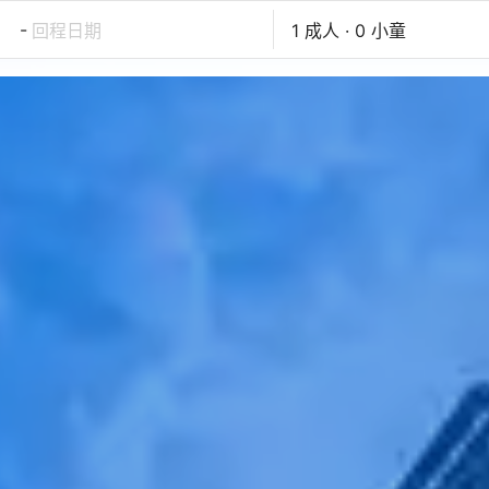
-
回程日期
1 成人 · 0 小童