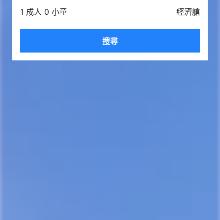
1 成人 0 小童
經濟艙
搜尋