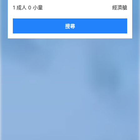
1 成人 0 小童
經濟艙
搜尋