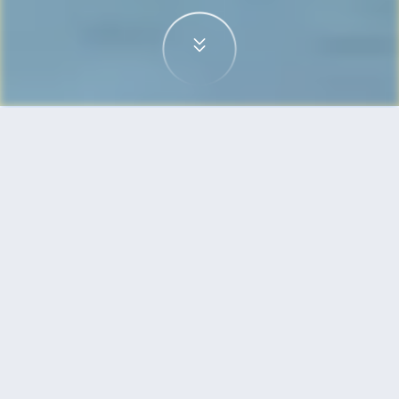
首頁
機票
深圳到泗水的機票
搜尋由深圳飛往泗水的廉價航班，單程票價低至
HKD1,300
單程
來回
SZX
SUB
HKD1,300
6h35min
03:20
23:30
轉機
搜尋
深圳 - 泗水 | 10月14日 | 馬來西亞亞航