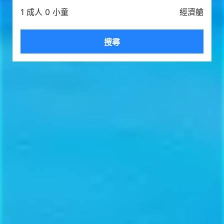
1 成人 0 小童
經濟艙
搜尋