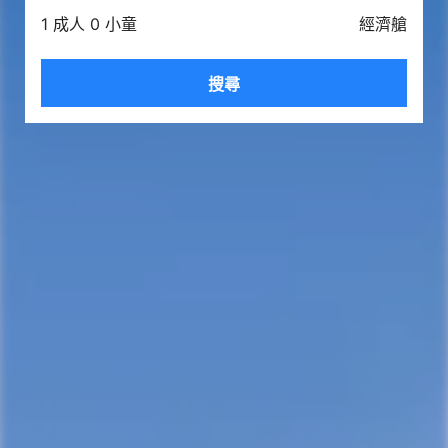
1 成人 0 小童
經濟艙
搜尋