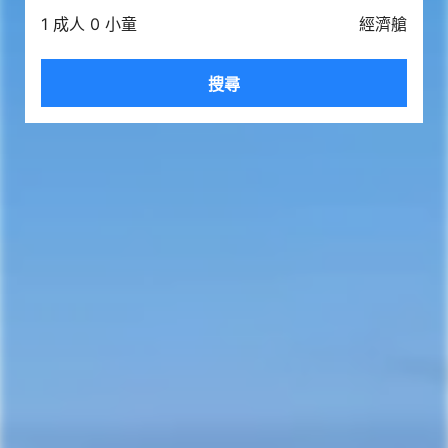
1 成人 0 小童
經濟艙
搜尋