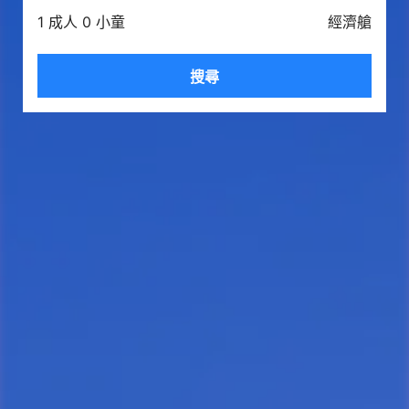
1 成人 0 小童
經濟艙
搜尋