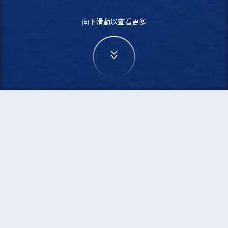
向下滑動以查看更多
首頁
機票
特拉維夫到佬沃的機票
搜尋由特拉維夫飛往佬沃的廉價航班
單程
來回
TLV
LAO
3h5min
13:00
14:00
直飛
檢查價格