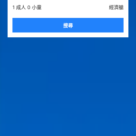
1 成人 0 小童
經濟艙
搜尋