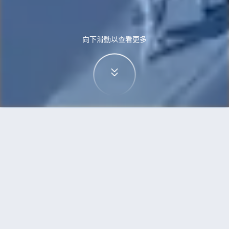
向下滑動以查看更多
首頁
機票
烏蘭巴托到柏林的機票
搜尋由烏蘭巴托飛往柏林的廉價航班，單程票價低
至HKD3,577
單程
來回