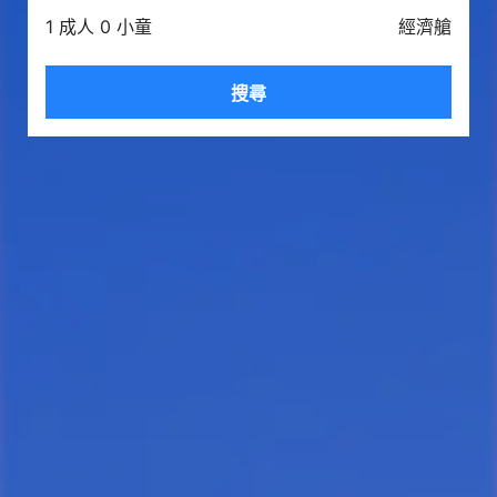
1 成人 0 小童
經濟艙
搜尋