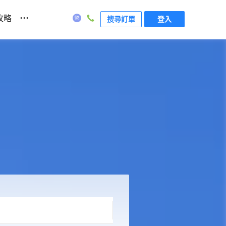
...
攻略
搜尋訂單
登入