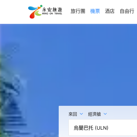
旅行團
機票
酒店
自由行
來回
經濟艙