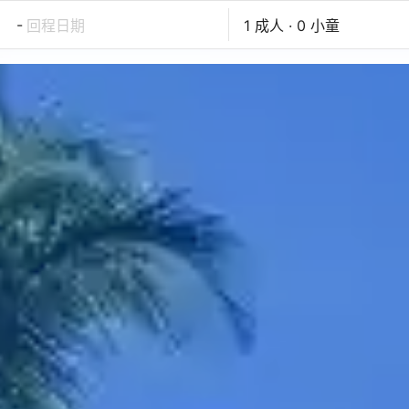
-
回程日期
1 成人 · 0 小童