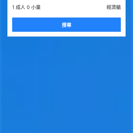
1 成人 0 小童
經濟艙
搜尋