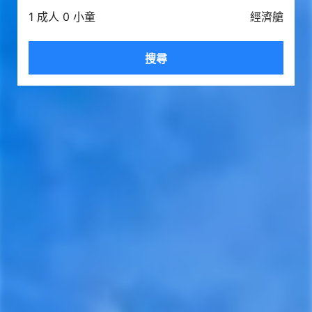
1 成人 0 小童
經濟艙
搜尋