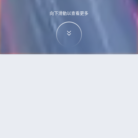
向下滑動以查看更多
首頁
機票
威尼斯到雅加達的機票
搜尋由威尼斯飛往雅加達的廉價航班
單程
來回
VCE
JKT
3h5min
13:00
14:00
直飛
檢查價格