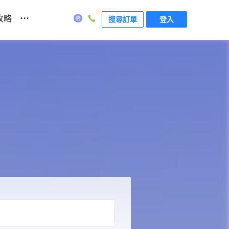
...
攻略
搜尋訂單
登入