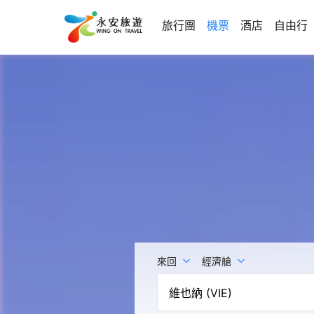
旅行團
機票
酒店
自由行
來回
經濟艙