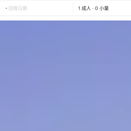
-
回程日期
1 成人 · 0 小童