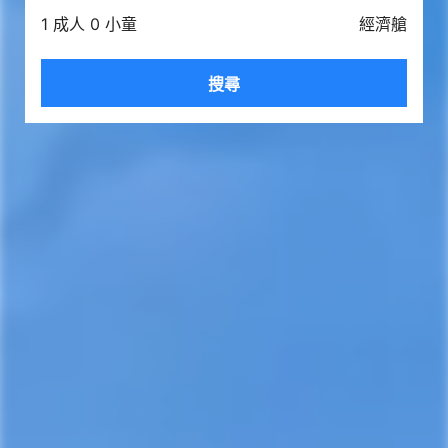
1 成人 0 小童
經濟艙
搜尋