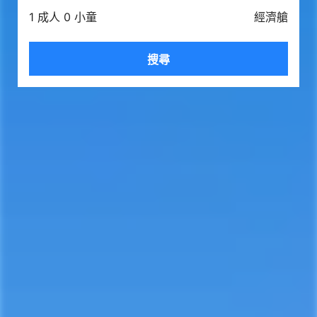
1 成人 0 小童
經濟艙
搜尋