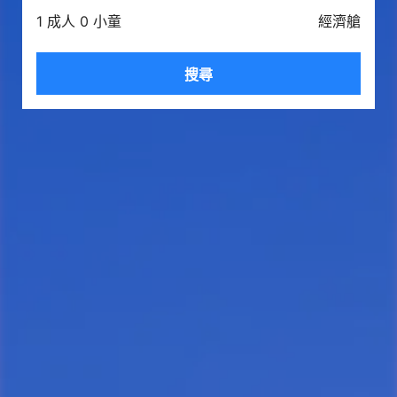
1 成人 0 小童
經濟艙
搜尋