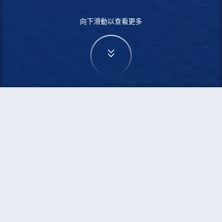
向下滑動以查看更多
首頁
機票
華沙到檳城的機票
搜尋由華沙飛往檳城的廉價航班
單程
來回
WAW
PEN
3h5min
13:00
14:00
直飛
檢查價格