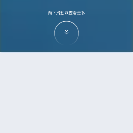
向下滑動以查看更多
首頁
機票
華沙到寧波的機票
搜尋由華沙飛往寧波的廉價航班
單程
來回
WAW
NGB
3h5min
13:00
14:00
直飛
檢查價格