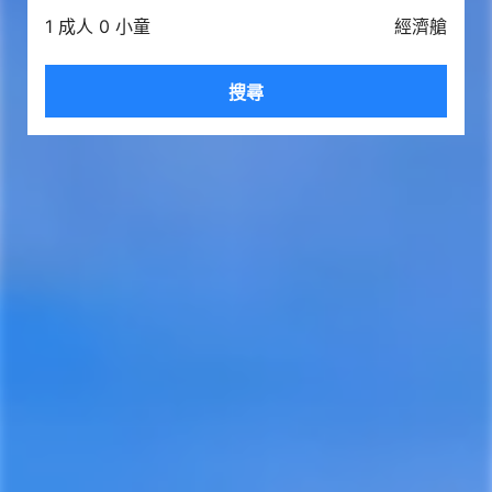
1 成人 0 小童
經濟艙
搜尋