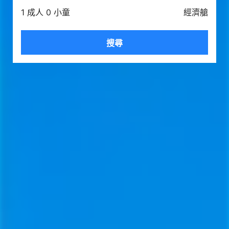
1 成人 0 小童
經濟艙
搜尋