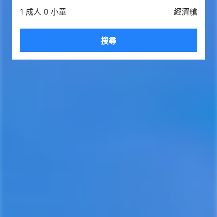
1 成人 0 小童
經濟艙
搜尋