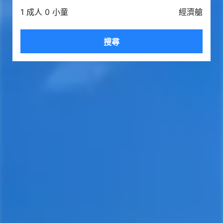
1 成人 0 小童
經濟艙
搜尋