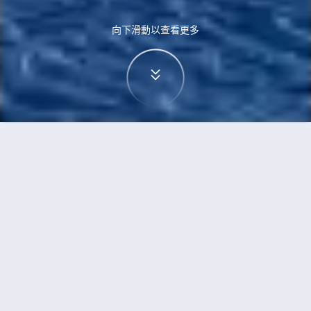
向下滑動以查看更多
首頁
機票
華沙到台中的機票
搜尋由華沙飛往台中的廉價航班
單程
來回
WAW
RMQ
3h5min
13:00
14:00
直飛
檢查價格