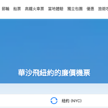
郵輪
船票
高鐵火車票
當地體驗
獨立包團
優惠
旅遊
華沙飛紐約的廉價機票