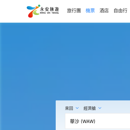
旅行團
機票
酒店
自由行
來回
經濟艙