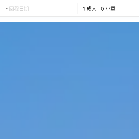
-
回程日期
1 成人 · 0 小童