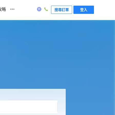
...
攻略
搜尋訂單
登入