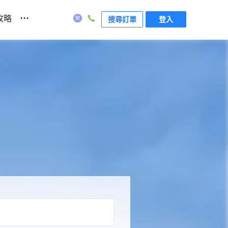
...
攻略
搜尋訂單
登入