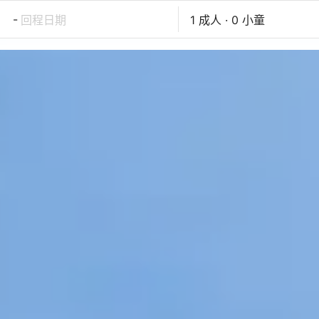
-
回程日期
1 成人 · 0 小童