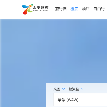
旅行團
機票
酒店
自由行
來回
經濟艙