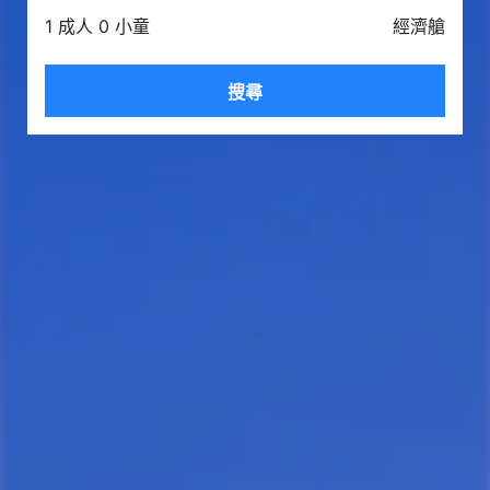
1 成人 0 小童
經濟艙
搜尋