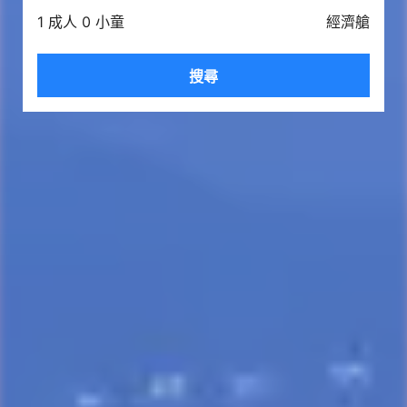
1 成人 0 小童
經濟艙
搜尋