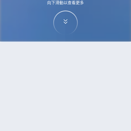
向下滑動以查看更多
首頁
機票
武漢到布里斯班的機票
搜尋由武漢飛往布里斯班的廉價航班，單程票價低
至HKD3,002
單程
來回
WUH
BNE
10h50min
HKD3,002
20:50
22:30
轉機