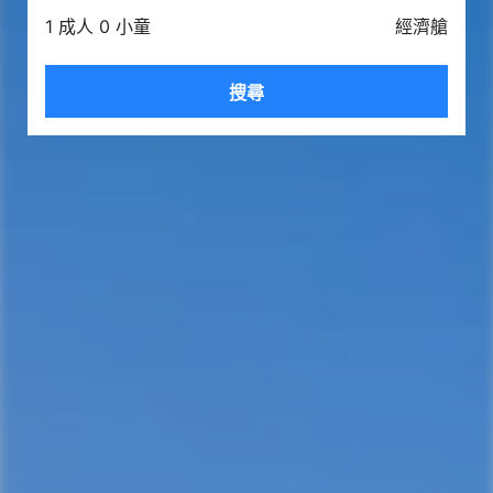
1 成人 0 小童
經濟艙
搜尋