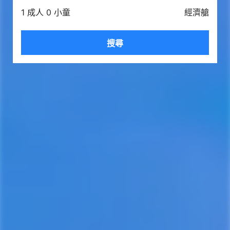
1 成人 0 小童
經濟艙
搜尋