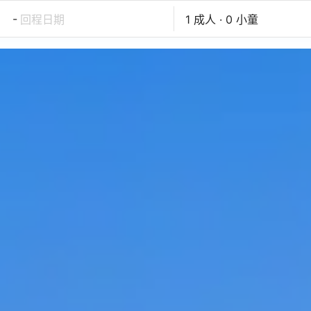
-
回程日期
1 成人 · 0 小童