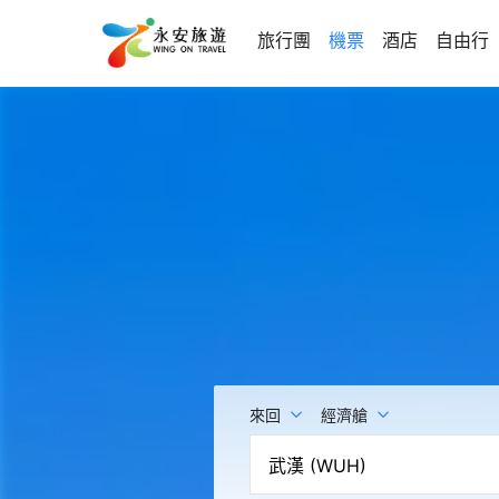
旅行團
機票
酒店
自由行
來回
經濟艙