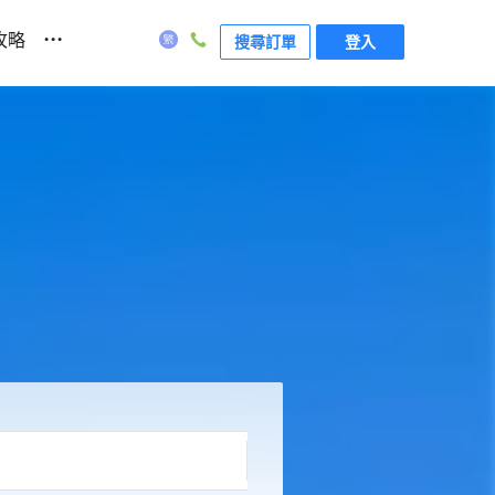
...
攻略
搜尋訂單
登入