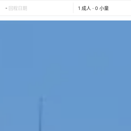
-
回程日期
1 成人 · 0 小童