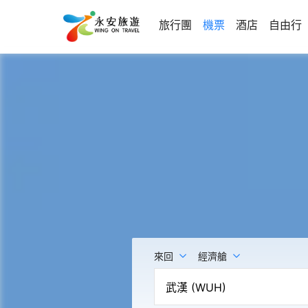
旅行團
機票
酒店
自由行
來回
經濟艙