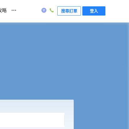
...
攻略
搜尋訂單
登入