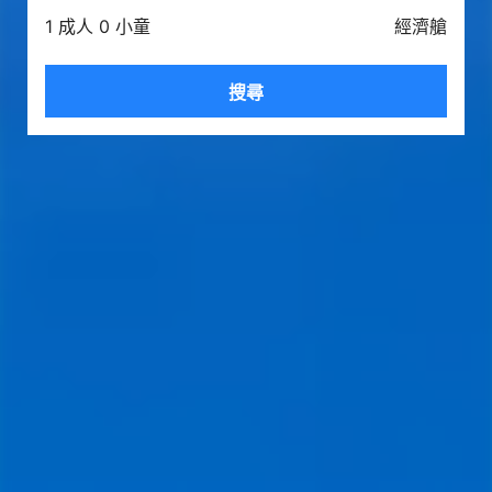
1 成人 0 小童
經濟艙
搜尋