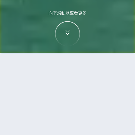
向下滑動以查看更多
首頁
機票
武漢到峴港的機票
搜尋由武漢飛往峴港的廉價航班
單程
來回
WUH
DAD
3h5min
13:00
14:00
直飛
檢查價格