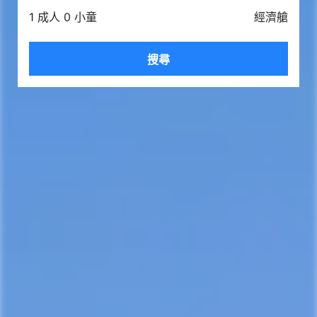
1 成人 0 小童
經濟艙
搜尋