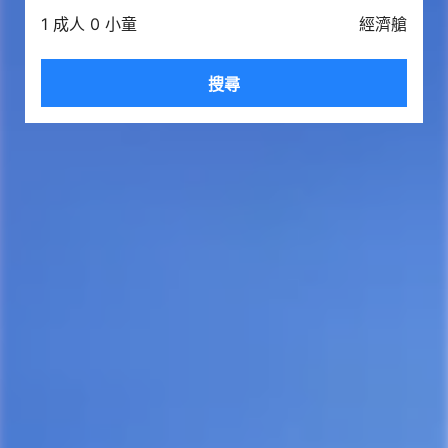
1 成人 0 小童
經濟艙
搜尋