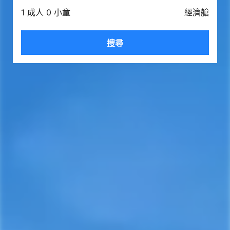
1 成人 0 小童
經濟艙
搜尋