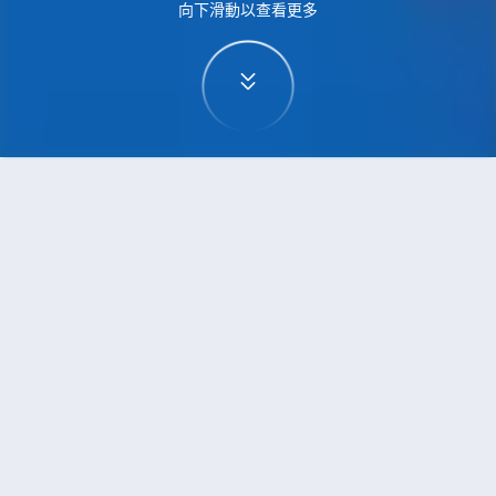
向下滑動以查看更多
首頁
機票
卡加利到波爾圖的機票
搜尋由卡加利飛往波爾圖的廉價航班，單程票價低
至HKD4,034
單程
來回
YYC
OPO
10h40min
HKD4,034
12:20
11:45
轉機