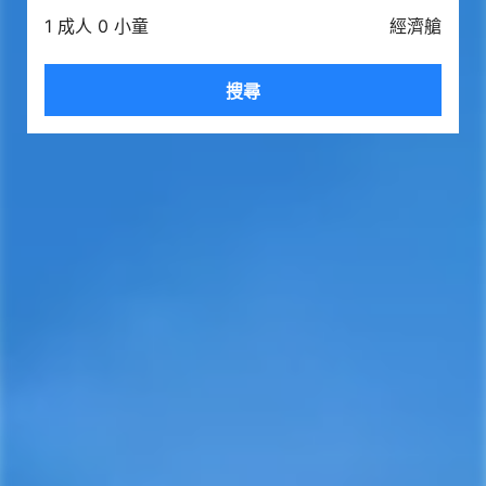
1 成人 0 小童
經濟艙
搜尋