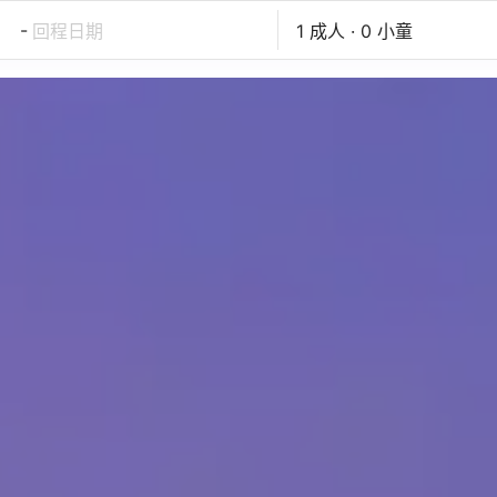
-
回程日期
1 成人 · 0 小童