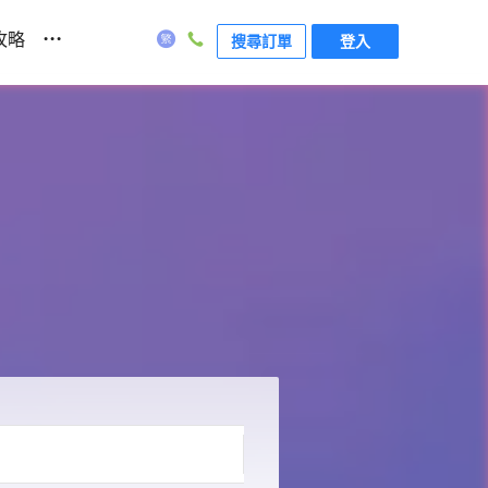
...
攻略
搜尋訂單
登入