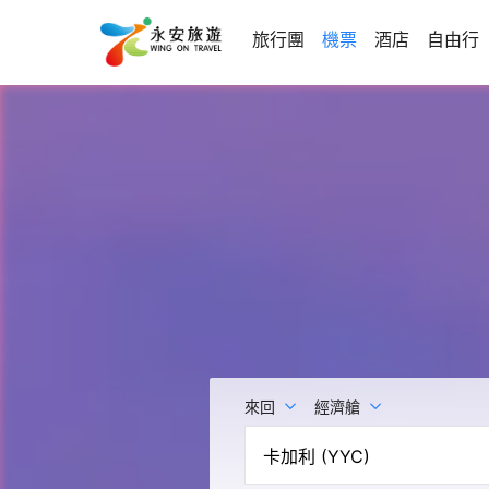
旅行團
機票
酒店
自由行
來回
經濟艙