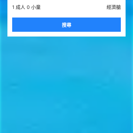
1 成人 0 小童
經濟艙
搜尋