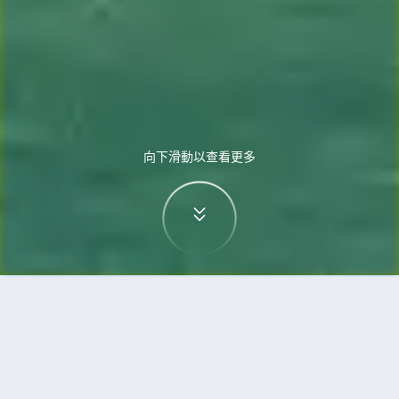
向下滑動以查看更多
首頁
機票
蘇黎世到峴港的機票
搜尋由蘇黎世飛往峴港的廉價航班，單程票價低至
HKD5,094