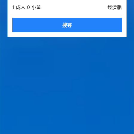
1 成人 0 小童
經濟艙
搜尋