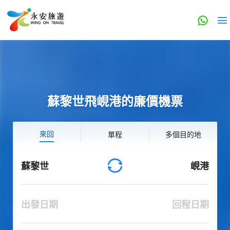
蘇黎世飛峴港的廉價機票
來回
單程
多個目的地
蘇黎世
峴港
出發日期
回程日期