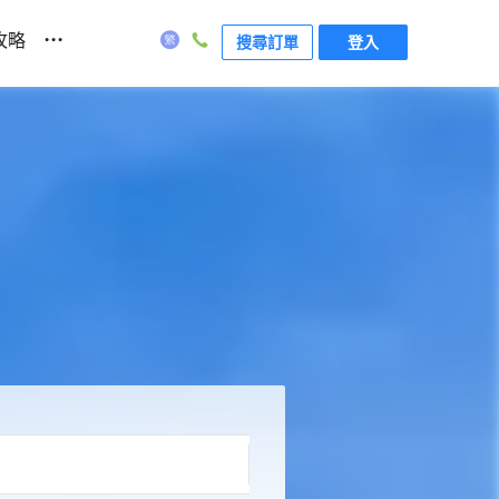
...
攻略
搜尋訂單
登入