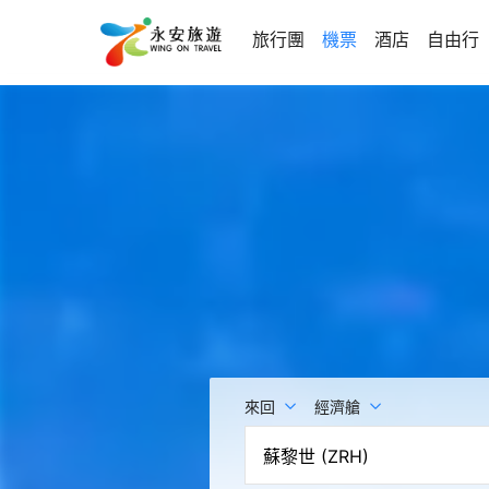
旅行團
機票
酒店
自由行
來回
經濟艙