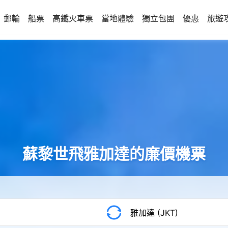
郵輪
船票
高鐵火車票
當地體驗
獨立包團
優惠
旅遊
蘇黎世飛雅加達的廉價機票