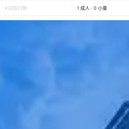
-
回程日期
1 成人 · 0 小童