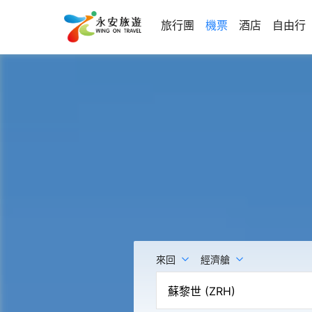
旅行團
機票
酒店
自由行
來回
經濟艙