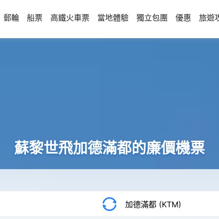
郵輪
船票
高鐵火車票
當地體驗
獨立包團
優惠
旅遊
蘇黎世飛加德滿都的廉價機票