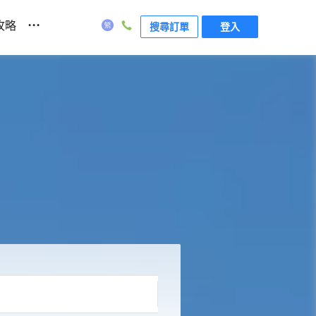
...
攻略
搜尋訂單
登入