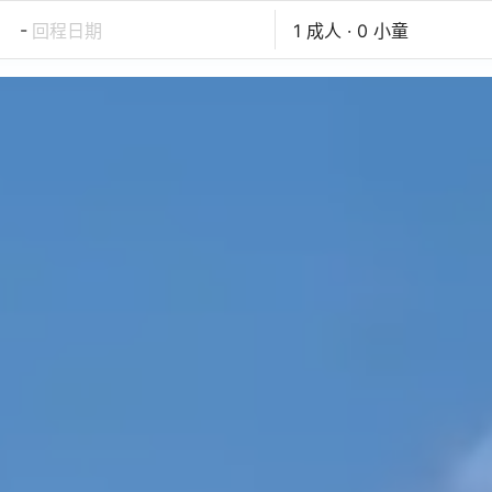
-
回程日期
1 成人 · 0 小童