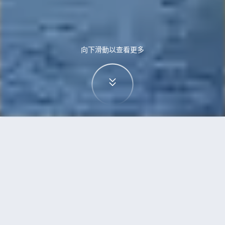
向下滑動以查看更多
首頁
機票
蘇黎世到斯德哥爾摩的機票
搜尋由蘇黎世飛往斯德哥爾摩的廉價航班，單程票
價低至HKD1,011
單程
來回