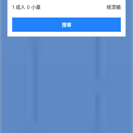
1 成人 0 小童
經濟艙
搜尋