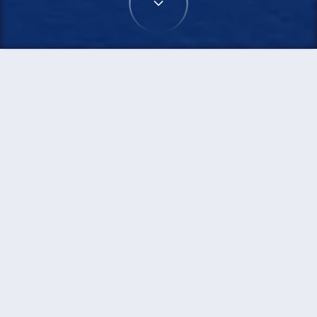
首頁
機票
飛新德里機票
搜尋飛往新德里的廉價航班，單程票價低至
HKD842
單程
來回
KUL
DEL
5h40min
HKD842
18:55
22:05
直飛
搜尋
吉隆坡 - 新德里 | 09月21日 | 馬來西亞亞
航長途