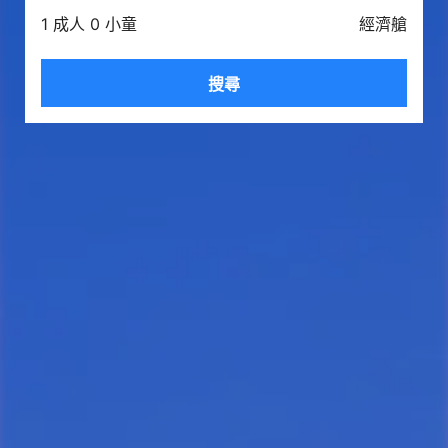
1 成人 0 小童
經濟艙
搜尋