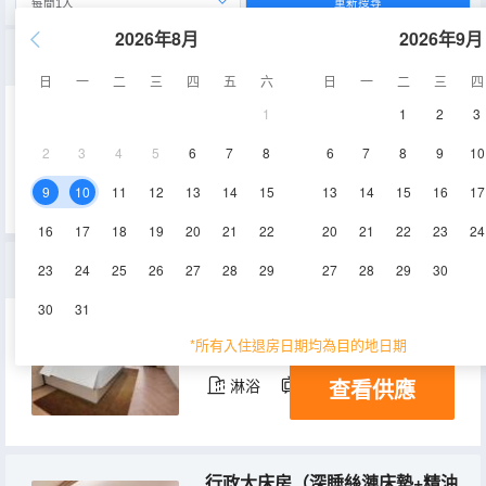
重新搜尋
2026年8月
2026年9月
豪華套房（深睡絲漣床墊+精油洗護用品+配有小冰箱）
日
一
二
三
四
五
六
日
一
二
三
四
1
1
2
3
51㎡
7-12層
空調
2
3
4
5
6
7
8
6
7
8
9
10
查看供應
淋浴
電視機
冰箱
9
10
11
12
13
14
15
13
14
15
16
17
16
17
18
19
20
21
22
20
21
22
23
24
豪華大床房（深睡絲漣床墊+精油洗護用品+配有小冰箱）
23
24
25
26
27
28
29
27
28
29
30
30
31
33-37㎡
7-14層
空調
*所有入住退房日期均為目的地日期
查看供應
淋浴
電視機
冰箱
行政大床房（深睡絲漣床墊+精油洗護用品+配有小冰箱）