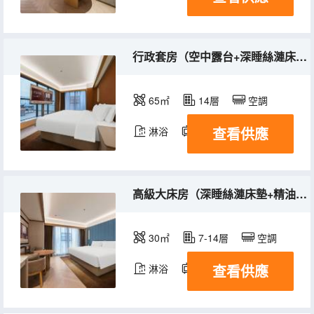
行政套房（空中露台+深睡絲漣床墊+精油洗護用品）
65㎡
14層
空調
查看供應
淋浴
電視機
高級大床房（深睡絲漣床墊+精油洗護用品+配有小冰箱）
30㎡
7-14層
空調
查看供應
淋浴
電視機
冰箱