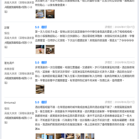
洗衣服忙活，完全不用擔心衣服會搞弄亂，貼心的疊好衣服。比長沙的亞朵舒服，服務真的
高級大床房（深睡絲漣床墊
特別貼心，以後有機會還來。
+精油洗護用品+配有小冰
入住於2026年07月
箱）
5.0
極好
評價於：2026年07月07日
訪客
第一次入住桔子水晶，發現以前沒住真是錯億🥹🥹🥹華住會我真的要愛上你了嗚嗚嗚嗚嗚。
情侶
前台小張服務超貼心，辦理入住快捷耐心，酒店環境乾淨雅緻，房間採光好床品柔軟，早餐
高級大床房（深睡絲漣床墊
品類豐富，住得舒心又放鬆，下次出行還選這家！房間真的很寬敞，簡直太**了🤤🤤🤤🤤🤤
+精油洗護用品+配有小冰
入住於2026年07月
箱）
5.0
極好
評價於：2026年06月28日
匿名用戶
非常滿意的一次住宿體驗。地理位置優越，交通便利，步行可達商業區和詩牆。酒店裝修現
商務旅客
代化，設施新，衞生狀況非常好。浴室淋浴區的佈局和設計尤其令人滿意。酒店前台友好、
高級大床房（深睡絲漣床墊
耐心，能夠提前電話溝通了解入住客人到房間偏好和入住時間，能夠及時解決入住期間的問
+精油洗護用品+配有小冰
入住於2026年06月
題。早餐自助餐中式種類豐富，有常德特色紅燒牛肉米粉。性價比高，值得選擇。
箱）
5.0
極好
評價於：2026年06月27日
Erniuma2
酒店裡面相當不錯，在常德這樣的城市做成這樣品質的酒店相當不錯了。房間寬敞設施齊
情侶
全，衞生間乾淨。房間裏有手沖咖啡和果茶，送的果盤也很新鮮。早餐現做的常德米粉和餛
高級大床房（深睡絲漣床墊
飩都很地道，感覺廚房對食材品質的要求很高。美中不足的是大堂商務會談區坐了一些大
+精油洗護用品+配有小冰
入住於2026年06月
哥，不知道是不是住客，行為實在不雅，估計服務人員也不好説什麼，有點有礙觀瞻。表揚
箱）
前台，我請她們幫我把烘乾的衣服放回客房，晚上回來收到了疊得整整齊齊的衣服，非常感
謝🙏