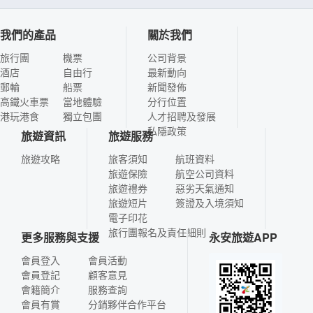
我們的產品
關於我們
旅行團
機票
公司背景
酒店
自由行
最新動向
郵輪
船票
新聞發佈
高鐵火車票
當地體驗
分行位置
港玩港食
獨立包團
人才招聘及發展
私隱政策
旅遊資訊
旅遊服務
旅遊攻略
旅客須知
航班資料
旅遊保險
航空公司資料
旅遊禮券
惡劣天氣通知
旅遊短片
簽證及入境須知
電子印花
旅行團報名及責任細則
更多服務與支援
永安旅遊APP
會員登入
會員活動
會員登記
顧客意見
會籍簡介
服務查詢
會員有賞
分銷夥伴合作平台