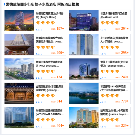
常德武陵閣步行街桔子水晶酒店
附近酒店推薦
常德湯臣萬豪酒店(步行街
常德步行街老西門亞朵酒
店) (Tang's Hotel)
店 (Atour Hotel
Changde Laoximen
Pedestrian Street)
197+
294+
HKD
HKD
4.5
/ 5
4.7
/ 5
常德新亞柳葉國際大酒店(
上川四季酒店(常德柳葉湖
武陵閣步行街店 ) (New
大小河街店) (Four
Asia Liuye International
Seasons Hotel
Hotel)
Changde Shangchuan)
200+
298+
HKD
HKD
4.6
/ 5
4.8
/ 5
常德四季春金悅國際大酒
常德上川雲季酒店(大小河
店 (Four Seasons
街店) (Shangchuan
Goldensun Hotel)
Yunji Hotel)
134+
249+
HKD
HKD
4.3
/ 5
4.5
/ 5
金龍玉鳳飯店(常德歡樂城
常德酈高1919湖畔酒店
高鐵站店) (Jinlong
(大小河街柳葉湖度假區店)
Yufeng Hotel (Changde
(Changde ligao 1919
Huanlecheng High
Lakeside Hotel
Speed Railway Station))
(Daxiaohe Street))
314+
770+
HKD
HKD
4.5
/ 5
4.8
/ 5
常德西湖温德姆花園酒店
喆啡酒店(常德大小河街高
(WYNDHAM GARDEN
鐵站店) (James Joyce
ChangDe Downtown)
Coffetel (Changde
Daxiaoha Street High-
speed Railway Station))
404+
229+
HKD
HKD
4.7
/ 5
4.6
/ 5