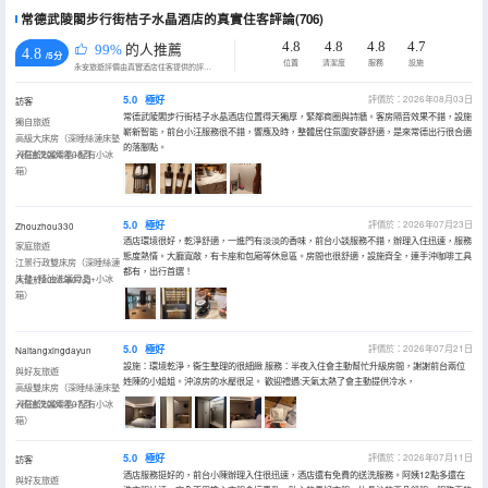
常德武陵閣步行街桔子水晶酒店的真實住客評論(706)
4.8
4.8
4.8
4.7
99%
的人推薦
4.8
/5分
位置
清潔度
服務
設施
永安旅遊評價由真實酒店住客提供的評價。
5.0
極好
評價於：2026年08月03日
訪客
常德武陵閣步行街桔子水晶酒店位置得天獨厚，緊鄰商圈與詩牆。客房隔音效果不錯，設施
獨自旅遊
嶄新智能，前台小汪服務很不錯，響應及時，整體居住氛圍安靜舒適，是來常德出行很合適
高級大床房（深睡絲漣床墊
的落腳點。
+精油洗護用品+配有小冰
入住於2026年08月
箱）
5.0
極好
評價於：2026年07月23日
Zhouzhou330
酒店環境很好，乾淨舒適，一進門有淡淡的香味，前台小談服務不錯，辦理入住迅速，服務
家庭旅遊
態度熱情。大廳寬敞，有卡座和包廂等休息區。房間也很舒適，設施齊全，連手沖咖啡工具
江景行政雙床房（深睡絲漣
都有，出行首選！
床墊+精油洗護用品+小冰
入住於2026年07月
箱）
5.0
極好
評價於：2026年07月21日
Naitangxingdayun
設施：環境乾淨，衞生整理的很細緻 服務：半夜入住會主動幫忙升級房間，謝謝前台兩位
與好友旅遊
姓陳的小姐姐。沖涼房的水壓很足。 歡迎禮遇:天氣太熱了會主動提供冷水，
高級雙床房（深睡絲漣床墊
+精油洗護用品+配有小冰
入住於2026年07月
箱）
5.0
極好
評價於：2026年07月11日
訪客
酒店服務挺好的，前台小陳辦理入住很迅速，酒店還有免費的送洗服務。阿姨12點多還在
與好友旅遊