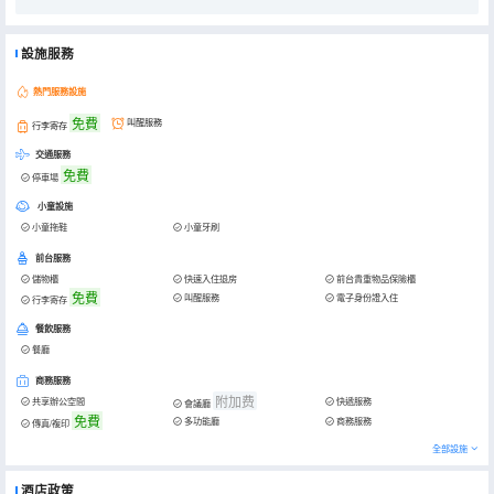
設施服務
熱門服務設施
免費
叫醒服務
行李寄存
交通服務
免費
停車場
小童設施
小童拖鞋
小童牙刷
前台服務
儲物櫃
快速入住退房
前台貴重物品保險櫃
免費
叫醒服務
電子身份證入住
行李寄存
餐飲服務
餐廳
商務服務
附加费
共享辦公空間
快遞服務
會議廳
免費
多功能廳
商務服務
傳真/複印
全部設施
酒店政策