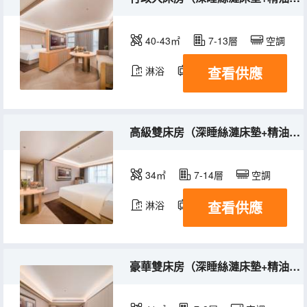
40-43㎡
7-13層
空調
查看供應
淋浴
電視機
冰箱
高級雙床房（深睡絲漣床墊+精油洗護用品+配有小冰箱）
34㎡
7-14層
空調
查看供應
淋浴
電視機
冰箱
豪華雙床房（深睡絲漣床墊+精油洗護用品+配有小冰箱）