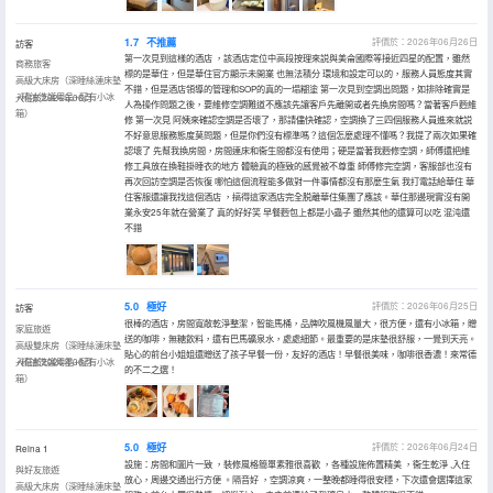
1.7
不推薦
評價於：2026年06月26日
訪客
第一次見到這樣的酒店 ，該酒店定位中高段按理來説與美侖國際等接近四星的配置，雖然
商務旅客
標的是華住，但是華住官方顯示未開業 也無法積分 環境和設定可以的，服務人員態度其實
高級大床房（深睡絲漣床墊
不錯，但是酒店領導的管理和SOP的真的一塌糊塗 第一次見到空調出問題，如排除確實是
+精油洗護用品+配有小冰
入住於2026年06月
人為操作問題之後，要維修空調難道不應該先讓客戶先離開或者先換房間嗎？當著客戶麪維
箱）
修 第一次見 阿姨來確認空調是否壞了，那請儘快確認，空調換了三四個服務人員進來就説
不好意思服務態度莫問題，但是你們沒有標準嗎？這個怎麼處理不懂嗎？我提了兩次如果確
認壞了 先幫我換房間，房間連床和衞生間都沒有使用；硬是當著我麪修空調，師傅還把維
修工具放在換鞋掛睡衣的地方 體驗真的極致的感覺被不尊重 師傅修完空調，客服部也沒有
再次回訪空調是否恢復 哪怕這個流程能多做對一件事情都沒有那麼生氣 我打電話給華住 華
住客服還讓我找這個酒店 ，搞得這家酒店完全脱離華住集團了應該。華住那邊現實沒有開
業永安25年就在營業了 真的好好笑 早餐麪包上都是小蟲子 雖然其他的還算可以吃 混沌還
不錯
5.0
極好
評價於：2026年06月25日
訪客
很棒的酒店，房間寬敞乾淨整潔，智能馬桶，品牌吹風機風量大，很方便，還有小冰箱，贈
家庭旅遊
送的咖啡，無糖飲料，還有巴馬礦泉水，處處細節。最重要的是床墊很舒服，一覺到天亮。
高級雙床房（深睡絲漣床墊
貼心的前台小姐姐還贈送了孩子早餐一份，友好的酒店！早餐很美味，咖啡很香濃！來常德
+精油洗護用品+配有小冰
入住於2026年06月
的不二之選！
箱）
5.0
極好
評價於：2026年06月24日
Reina 1
設施：房間和圖片一致 ，裝修風格簡單素雅很喜歡 ，各種設施佈置精美 ，衞生乾淨 ,入住
與好友旅遊
放心，周邊交通出行方便 。隔音好 ，空調涼爽，一整晚都睡得很安穩，下次還會選擇這家
高級大床房（深睡絲漣床墊