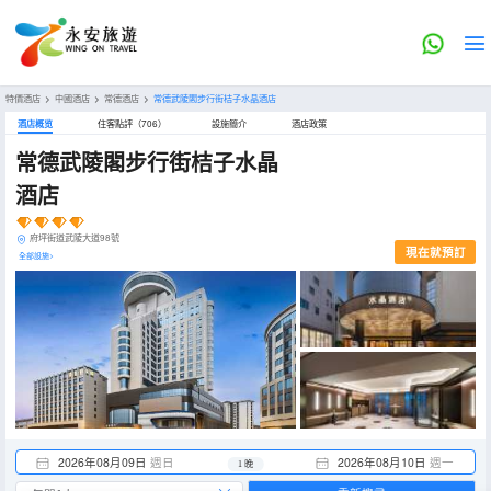
特價酒店
>
中國酒店
>
常德酒店
>
常德武陵閣步行街桔子水晶酒店
酒店概览
住客點評（706）
設施簡介
酒店政策
常德武陵閣步行街桔子水晶
酒店
府坪街道武陵大道98號
現在就預訂
全部設施>
2026年08月09日
週日
2026年08月10日
週一
1 晚