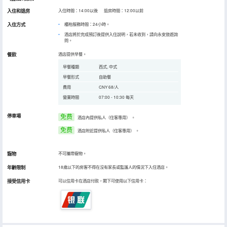
入住和退房
入住時間：14:00以後 退房時間：12:00以前
入住方式
櫃枱服務時間：24小時。
酒店將於完成預訂後提供入住說明，若未收到，請向永安旅遊詢
問。
餐飲
酒店提供早餐。
早餐種類
西式, 中式
早餐形式
自助餐
費用
CNY 68/人
營業時間
07:00 - 10:30 每天
停車場
免费
酒店內提供私人（住客專用）
。
免费
酒店附近提供私人（住客專用）
。
寵物
不可攜帶寵物。
年齡限制
18歲以下的房客不得在沒有家長或監護人的情況下入住酒店。
接受信用卡
可以信用卡在酒店付款，閣下可使用以下信用卡：