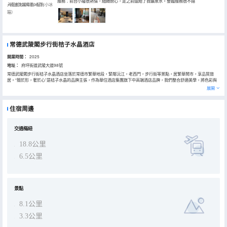
服務：前台小羅很熱情，細緻耐心，走之前還給了我礦泉水。整體服務很不錯
+精油洗護用品+配有小冰
入住於2026年06月
箱）
常德武陵閣步行街桔子水晶酒店
開業時間：
2025
地址：
府坪街道武陵大道98號
常德武陵閣步行街桔子水晶酒店坐落於常德市繁華地段，緊鄰沅江，老西門，步行街等景點，居繁華鬧市，享品質旅
居。“簡於形，奢於心”是桔子水晶的品牌主張，作為華住酒店集團旗下中高端酒店品牌，我們整合舒適美學，將色彩與
傢俱融合，為您提供簡約而精緻的靈感空間。
展開
住宿周邊
交通樞紐
18.8公里
6.5公里
景點
8.1公里
3.3公里