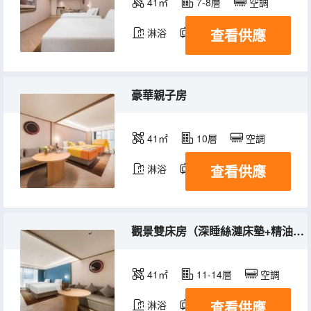
41㎡
7-8層
空調
查看供應
淋浴
電視機
冰箱
豪華親子房
41㎡
10層
空調
查看供應
淋浴
電視機
冰箱
觀景雙床房（深睡絲漣床墊+精油洗護用品+配有小冰箱）
41㎡
11-14層
空調
查看供應
淋浴
電視機
冰箱