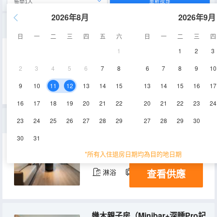
重新搜尋
2026年8月
2026年9月
幾木城景大床房（Minibar+深睡Pro記憶枕+全景窗）
日
一
二
三
四
五
六
日
一
二
三
四
1
1
2
3
30-37㎡
16-21層
空調
2
3
4
5
6
7
8
6
7
8
9
10
查看供應
電視機
9
10
11
12
13
14
15
13
14
15
16
17
16
17
18
19
20
21
22
20
21
22
23
24
幾木套房（Minibar+深睡Pro記憶枕+會客廳）
23
24
25
26
27
28
29
27
28
29
30
30
31
64㎡
21層
空調
*所有入住退房日期均為目的地日期
查看供應
淋浴
電視機
冰箱
幾木親子房（Minibar+深睡Pro記憶枕+兒童帳篷）