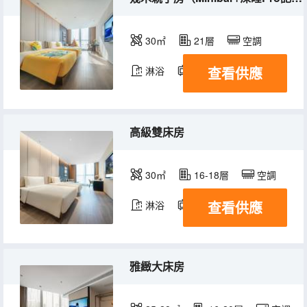
30㎡
21層
空調
查看供應
淋浴
電視機
冰箱
高級雙床房
30㎡
16-18層
空調
查看供應
淋浴
電視機
雅緻大床房