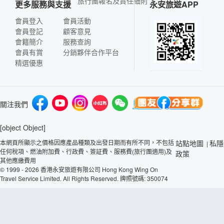
旅行團報名及責任細則
更多服務與支援
永安旅遊APP
會員登入
會員活動
會員登記
顧客意見
會籍簡介
服務查詢
會員有賞
分銷夥伴合作平台
精選優惠
關注我們
[object Object]
本網頁所顯示之價格因應產品種類及出發日期而有所不同，不包括
站點地圖
私隱
|
任何稅項、燃油附加費、行政費、簽証費、服務費(旅行團適用)及
政策
其他應繳費用
© 1999 - 2026 香港永安旅遊有限公司 Hong Kong Wing On
Travel Service Limited. All Rights Reserved. 牌照號碼: 350074