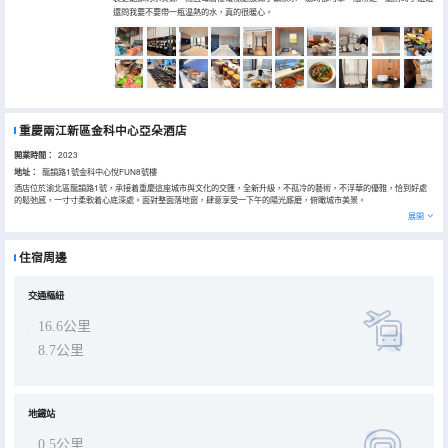
還問我要不要帶一瓶温熱的水，真的很暖心。
重慶兩江新區金科中心亞朵酒店
開業時間：
2023
地址：
龍韻路1號金科中心悅FUN8號樓
酒店位於渝北區龍韻路1號，承接着重慶這座城市與文化的交匯，全新升級，不孤冷的藝術，不浮華的優雅，恰到好處
的鬆弛感，一寸寸柔軟着心底深處。面對整面落地窗，肆意享受一下午的陽光廝磨，俯瞰城市美景。
展開
住宿周邊
交通樞紐
16.6公里
8.7公里
地鐵站
0.5公里