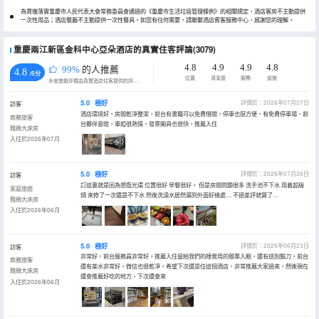
為貫徹落實重慶市人民代表大會常務委員會通過的《重慶市生活垃圾管理條例》的相關規定，酒店客房不主動提供
一次性用品；酒店餐廳不主動提供一次性餐具。如您有任何需要，請聯繫酒店賓客服務中心，感謝您的理解。
重慶兩江新區金科中心亞朵酒店的真實住客評論(3079)
4.8
4.9
4.9
4.8
99%
的人推薦
4.8
/5分
位置
清潔度
服務
設施
永安旅遊評價由真實酒店住客提供的評價。
5.0
極好
評價於：2026年07月27日
訪客
酒店環境好，房間乾淨整潔，前台有書籍可以免費借閲，停車也挺方便，有免費停車場，前
商務旅客
台夥伴意晗，車婭很熱情，發票開具也很快，推薦入住
雅緻大床房
入住於2026年07月
5.0
極好
評價於：2026年07月26日
訪客
訂這裏就是因為想逛光環 位置很好 早餐很好。 但是房間問題很多 洗手池不下水 用着超級
家庭旅遊
煩 來修了一次還是不下水 然後洗澡水居然漏到外面好幾處… 不過差評就算了…
雅緻大床房
入住於2026年06月
5.0
極好
評價於：2026年06月23日
訪客
非常好，前台服務員非常好，推薦入住留給我們的睡覺用的簡單入眠，還有送刮鬍刀，前台
商務旅客
還有茶水非常好，微信也很乾凈，希望下次還是住這個酒店，非常推薦大家過來，然後現在
雅緻大床房
還會推薦好吃的地方，下次還會來
入住於2026年06月