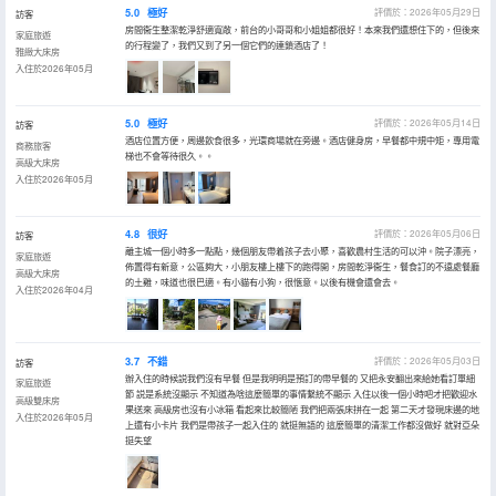
5.0
極好
評價於：2026年05月29日
訪客
房間衞生整潔乾淨舒適寬敞，前台的小哥哥和小姐姐都很好！本來我們還想住下的，但後來
家庭旅遊
的行程變了，我們又到了另一個它們的連鎖酒店了！
雅緻大床房
入住於2026年05月
5.0
極好
評價於：2026年05月14日
訪客
酒店位置方便，周邊飲食很多，光環商場就在旁邊。酒店健身房，早餐都中規中矩，專用電
商務旅客
梯也不會等待很久。。
高級大床房
入住於2026年05月
4.8
很好
評價於：2026年05月06日
訪客
離主城一個小時多一點點，幾個朋友帶着孩子去小聚，喜歡農村生活的可以沖。院子漂亮，
家庭旅遊
佈置得有新意，公區夠大，小朋友樓上樓下的跑得開，房間乾淨衞生，餐食訂的不遠處餐廳
高級大床房
的土雞，味道也很巴適。有小貓有小狗，很愜意。以後有機會還會去。
入住於2026年04月
3.7
不錯
評價於：2026年05月03日
訪客
辦入住的時候説我們沒有早餐 但是我明明是預訂的帶早餐的 又把永安翻出來給她看訂單細
家庭旅遊
節 説是系統沒顯示 不知道為啥這麼簡單的事情繫統不顯示 入住以後一個小時吧才把歡迎水
高級雙床房
果送來 高級房也沒有小冰箱 看起來比較簡陋 我們把兩張床拼在一起 第二天才發現床邊的地
入住於2026年05月
上還有小卡片 我們是帶孩子一起入住的 就挺無語的 這麼簡單的清潔工作都沒做好 就對亞朵
挺失望