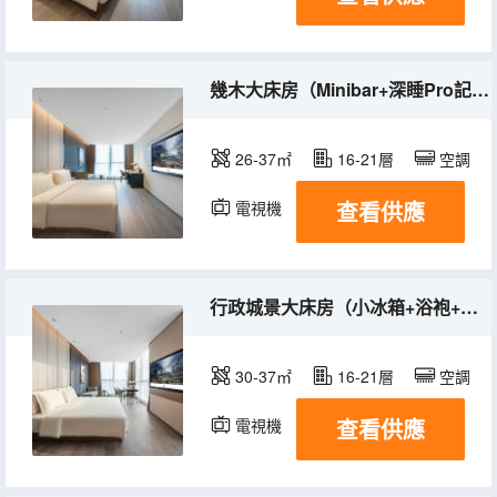
幾木大床房（Minibar+深睡Pro記憶枕+浴袍）
26-37㎡
16-21層
空調
查看供應
電視機
行政城景大床房（小冰箱+浴袍+電子秤）
30-37㎡
16-21層
空調
查看供應
電視機