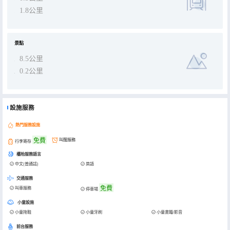
1.8公里
景點
8.5公里
0.2公里
設施服務
熱門服務設施
免費
叫醒服務
行李寄存
櫃枱服務語言
中文(普通話)
英語
交通服務
免費
叫車服務
停車場
小童設施
小童拖鞋
小童牙刷
小童書籍/影音
前台服務