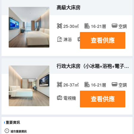
高級大床房
25-30㎡
16-21層
空調
查看供應
淋浴
電視機
行政大床房（小冰箱+浴袍+電子秤）
26-37㎡
16-21層
空調
查看供應
電視機
重要資訊
城市重要資訊