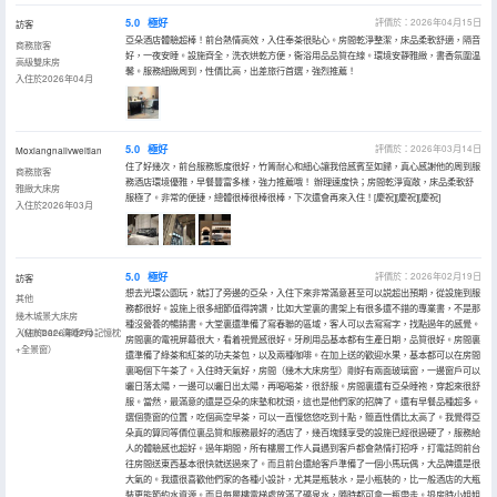
5.0
極好
評價於：2026年04月15日
訪客
亞朵酒店體驗超棒！前台熱情高效，入住奉茶很貼心。房間乾淨整潔，床品柔軟舒適，隔音
商務旅客
好，一夜安睡。設施齊全，洗衣烘乾方便，衞浴用品品質在線。環境安靜雅緻，書香氛圍温
高級雙床房
馨。服務細緻周到，性價比高，出差旅行首選，強烈推薦！
入住於2026年04月
5.0
極好
評價於：2026年03月14日
Moxiangnailvweitian
住了好幾次，前台服務態度很好，竹箐耐心和細心讓我倍感賓至如歸，真心感謝他的周到服
商務旅客
務酒店環境優雅，早餐豐富多樣，強力推薦哦！ 辦理速度快；房間乾淨寬敞，床品柔軟舒
雅緻大床房
服極了。非常的便捷，總體很棒很棒很棒，下次還會再來入住！[慶祝][慶祝][慶祝]
入住於2026年03月
5.0
極好
評價於：2026年02月19日
訪客
想去光環公園玩，就訂了旁邊的亞朵，入住下來非常滿意甚至可以説超出預期，從設施到服
其他
務都很好。設施上很多細節值得誇讚，比如大堂裏的書架上有很多還不錯的專業書，不是那
幾木城景大床房
種沒營養的暢銷書。大堂裏還準備了寫春聯的區域，客人可以去寫寫字，找點過年的感覺。
（Minibar+深睡Pro記憶枕
入住於2026年02月
房間裏的電視屏幕很大，看着視覺感很好。牙刷用品基本都有生產日期，品質很好。房間裏
+全景窗）
還準備了綠茶和紅茶的功夫茶包，以及兩種咖啡。在加上送的歡迎水果，基本都可以在房間
裏喝個下午茶了。入住時天氣好，房間（幾木大床房型）剛好有兩面玻璃窗，一邊窗戶可以
曬日落太陽，一邊可以曬日出太陽，再喝喝茶，很舒服。房間裏還有亞朵睡袍，穿起來很舒
服。當然，最滿意的還是亞朵的床墊和枕頭，這也是他們家的招牌了。還有早餐品種超多。
選個靠窗的位置，吃個高空早茶，可以一直慢悠悠吃到十點，簡直性價比太高了。我覺得亞
朵真的算同等價位裏品質和服務最好的酒店了，幾百塊錢享受的設施已經很過硬了，服務給
人的體驗感也超好。過年期間，所有樓層工作人員遇到客戶都會熱情打招呼，打電話問前台
往房間送東西基本很快就送過來了。而且前台還給客戶準備了一個小馬玩偶，大品牌還是很
大氣的。我還很喜歡他們家的各種小設計，尤其是瓶裝水，是小瓶裝的，比一般酒店的大瓶
裝更能節約水資源。而且每層樓電梯處放滿了礦泉水，隨時都可拿一瓶帶走。退房時小姐姐