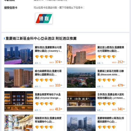
接受信用卡
可以信用卡在酒店付款，閣下可使用以下信用卡：
重慶兩江新區金科中心亞朵酒店
附近酒店推薦
麗怡酒店(重慶歡樂谷光環
麗呈望山棲酒店(重慶歡樂
購物公園店) (Country Inn
谷光環購物公園店)
& Suites by Radisson,
(Licheng Wangshanqi
Chongqing Happy
Hotel)
Valley Guanghuan
374+
212+
HKD
HKD
4.8
/ 5
4.6
/ 5
Shopping Park Store)
維也納國際酒店(重慶光環
重慶兩江新區花間閣·泊聯
購物公園歡樂谷店)
匯 (Blossom Attic
(Vienna International
Liangjiang New Area,
Hotel Chongqing Halo
Chongqing)
Shopping Park Happy
333+
479+
HKD
HKD
4.8
/ 5
4.8
/ 5
Valley Branch)
重慶金開愛琴海桔子水晶
全季酒店(重慶金開大道和
酒店 (Crystal Orange
睦路地鐵站店) (Ji Hotel
Chongqing Jinkai
Chongqing Jinkai
Aegean Place)
Avenue-Heping Road
Subway Station
413+
341+
HKD
HKD
4.9
/ 5
4.9
/ 5
Branch)
寬融套房酒店(重慶金開愛
重慶珊頓國際公寓酒店(棕
琴海購物中心店)
櫚泉國際中心店)
(Kuanrong Suites Hotel
(Chongqing Shandun
(Liangjiang love sea
International Apartment