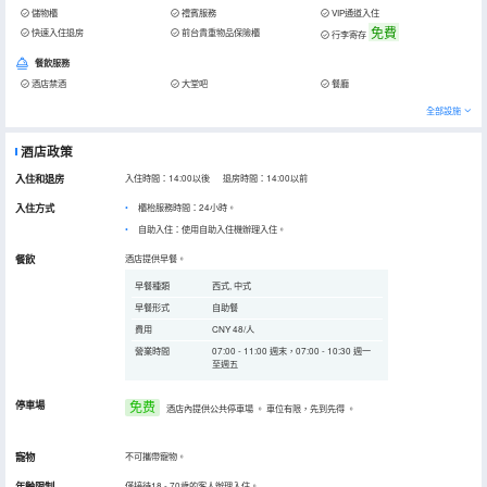
儲物櫃
禮賓服務
VIP通道入住
免費
快速入住退房
前台貴重物品保險櫃
行李寄存
餐飲服務
酒店禁酒
大堂吧
餐廳
全部設施
酒店政策
入住和退房
入住時間：14:00以後 退房時間：14:00以前
入住方式
櫃枱服務時間：24小時。
自助入住：使用自助入住機辦理入住。
餐飲
酒店提供早餐。
早餐種類
西式, 中式
早餐形式
自助餐
費用
CNY 48/人
營業時間
07:00 - 11:00 週末，07:00 - 10:30 週一
至週五
停車場
免费
酒店內提供公共停車場
。
車位有限，先到先得
。
寵物
不可攜帶寵物。
年齡限制
僅接待18 - 70歲的客人辦理入住。