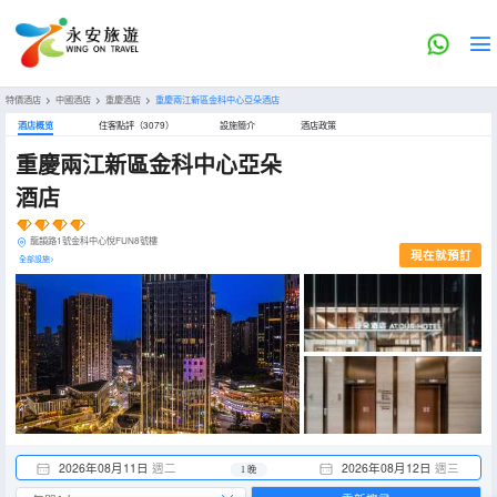
特價酒店
>
中國酒店
>
重慶酒店
>
重慶兩江新區金科中心亞朵酒店
酒店概览
住客點評（3079）
設施簡介
酒店政策
重慶兩江新區金科中心亞朵
酒店
龍韻路1號金科中心悅FUN8號樓
現在就預訂
全部設施>
2026年08月11日
週二
2026年08月12日
週三
1 晚