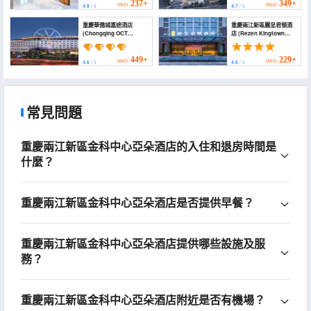
shopping park))
Hotel Palm Springs
237+
349+
HKD
HKD
4.8
/ 5
4.7
/ 5
International Center)
重慶華僑城嘉途酒店
重慶兩江新區麗呈君頓酒
(Chongqing OCT
店 (Rezen Kingtown
Gleetour Hotel)
Hotel (Chongqing
Liangjiang New
District))
449+
229+
HKD
HKD
4.6
/ 5
4.6
/ 5
常見問題
重慶兩江新區金科中心亞朵酒店的入住和退房時間是
什麼？
重慶兩江新區金科中心亞朵酒店是否提供早餐？
重慶兩江新區金科中心亞朵酒店提供哪些設施及服
務？
重慶兩江新區金科中心亞朵酒店附近是否有機場？