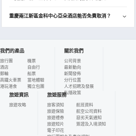
重慶兩江新區金科中心亞朵酒店能否免費取消？
我們的產品
關於我們
旅行團
機票
公司背景
酒店
自由行
最新動向
郵輪
船票
新聞發佈
高鐵火車票
當地體驗
分行位置
港玩港食
獨立包團
人才招聘及發展
私隱政策
旅遊資訊
旅遊服務
旅遊攻略
旅客須知
航班資料
旅遊保險
航空公司資料
旅遊禮券
惡劣天氣通知
旅遊短片
簽證及入境須知
電子印花