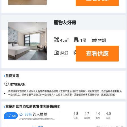
寵物友好房
45㎡
1層
空調
查看供應
淋浴
電視機
重要資訊
城市重要資訊
為貫徹落實重慶市人民代表大會常務委員會通過的《重慶市生活垃圾管理條例》的相關規定，酒店客房不主動提供
一次性用品；酒店餐廳不主動提供一次性餐具。如您有任何需要，請聯繫酒店賓客服務中心，感謝您的理解。
重慶新世界酒店的真實住客評論(983)
4.8
4.7
4.6
4.6
99%
的人推薦
4.7
/5分
位置
清潔度
服務
設施
永安旅遊評價由真實酒店住客提供的評價。