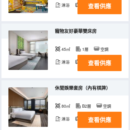
查看供應
淋浴
電視機
寵物友好豪華雙床房
45㎡
1層
空調
查看供應
淋浴
電視機
休閒娛樂套房（內有棋牌）
80㎡
B2層
空調
查看供應
淋浴
電視機