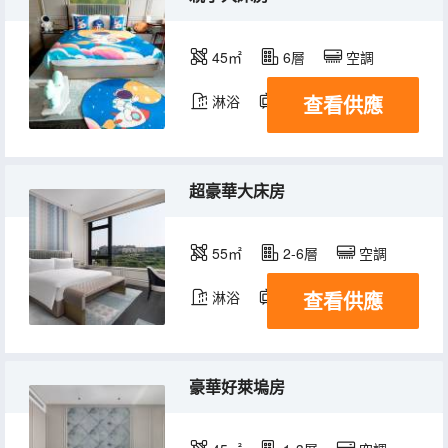
45㎡
6層
空調
查看供應
淋浴
電視機
超豪華大床房
55㎡
2-6層
空調
查看供應
淋浴
電視機
豪華好萊塢房