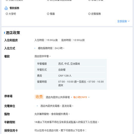
餐飲服務
大堂吧
餐廳
送餐服務
全部設施
酒店政策
入住和退房
入住時間：15:00以後 退房時間：12:00以前
入住方式
櫃枱服務時間：24小時。
餐飲
酒店提供早餐。
早餐種類
西式, 中式, 亞洲風味
早餐形式
自助餐
費用
CNY 128/人
營業時間
07:00 - 10:00 週一至週五，07:00 - 10:30
週末
停車場
收费
酒店內提供公共停車場
，
每小時CNY3
。
充電車位
•
酒店內提供充電樁，直流充電。
寵物
允許攜帶寵物，會收取額外費用。
年齡限制
18歲以下的房客不得在沒有家長或監護人的情況下入住酒店。
接受信用卡
可以信用卡在酒店付款，閣下可使用以下信用卡：