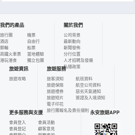
我們的產品
關於我們
旅行團
機票
公司背景
酒店
自由行
最新動向
郵輪
船票
新聞發佈
高鐵火車票
當地體驗
分行位置
港玩港食
獨立包團
人才招聘及發展
私隱政策
旅遊資訊
旅遊服務
旅遊攻略
旅客須知
航班資料
旅遊保險
航空公司資料
旅遊禮券
惡劣天氣通知
旅遊短片
簽證及入境須知
電子印花
旅行團報名及責任細則
更多服務與支援
永安旅遊APP
會員登入
會員活動
會員登記
顧客意見
會籍簡介
服務查詢