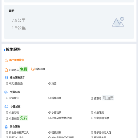
景點
7.9公里
1.5公里
設施服務
熱門服務設施
免費
叫醒服務
行李寄存
櫃枱服務語言
中文(普通話)
英語
交通服務
附加费
充電車位
叫車服務
停車場
小童設施
小童浴袍
小童玩具
小童牙刷
免費
小童桌面遊戲/拼圖
小童書籍/影音
小童樂園
前台服務
前台提供翻譯工具
禮賓服務
電子身份證入住
快速入住退房
前台貴重物品保險櫃
專職行李員