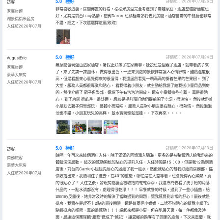
5.0
極好
評價於：2026年07月26日
訪客
非常喜歡這裏，房間佈置的好看，榻榻米房型完全考慮到了帶娃家庭。酒店整體舒適度也
家庭旅遊
好，尤其是前台Lucy熱情，禮賓Darren也積極帶領我去到房間，酒店自帶的中餐廳也非常
湖景榻榻米套房
不錯，總之，下次還選擇這裏[玫瑰]
入住於2026年07月
5.0
極好
評價於：2026年07月24日
AugustEric
無意間發現璧山這家酒店，暑假正好孩子在家無聊，聽説也是個親子酒店，就帶着孩子來
家庭旅遊
了，來了先誇一誇園林， 做得很出色，一進來到處的景觀非常讓人心情舒暢，雖然温度很
豪華大床房
高，但是看起來心裏覺得來的很值得。我還居然看見一顆滿滿的掛着芒果的芒果樹。 到了
入住於2026年07月
大堂，服務人員都很專業和貼心。 看我帶着小朋友，就主動給我説了給我送小童用品到房
間，然後介紹了 親子俱樂部，還説下午有泡泡池開放。 還有小童餐這些推薦。 真是很貼
心。 到了房間 很乾凈，很舒適。 應該是提前預訂他們提前開了空調，很涼快。 然後就帶着
小朋友去親子俱樂部玩， 整體小而精吧。 服務人員對小朋友很有耐心。很熱情。 然後泡泡
池也不錯，小朋友玩兒的高興。 基本實現輕鬆溜娃，，下次再來。。。。
5.0
極好
評價於：2026年07月23日
訪客
時隔一年再次來這個酒店入住，除了滿滿的回憶湧入腦海，更多的是被整體酒店給我帶來的
商務旅客
體驗深深感動。 這次的感動開始於貼心的提前入住，入住時間是15：00，但是我12點到酒
豪華大床房
店後，前台的Carrie小姐姐先耐心的遞給了我一瓶水，然後就貼心的幫我打給的房務部，儘
入住於2026年07月
快收拾出來，我順利住了進去。在40°的重慶，哪怕是在大堂等着，也會覺得內心燥熱，真
的很貼心了！ 入住之後，發現房間裏面被收拾的乾乾淨淨，我還專門去看了洗手枱的角落
什麼的，一點水漬都沒有，處理得很乾凈！！！ 早餐就餐的時候，遇到了一些小插曲，給
Shirley反饋後，她非常及時的解決了當時遇到的問題，讓我感覺到非常的舒心！最後就是
退房，我實在是趕不上2點的最後期限，還是這兩個小姐姐，二話不説貼心的幫我申請了3
點鐘退房的權限，真的很感動！！！ 説起來都是小事，但在酷暑天裏，每一件都像及時
雨。感謝這個團隊把“服務”做成了“惦記”，讓異鄉的過客有了回家的底氣。下次來重慶，我