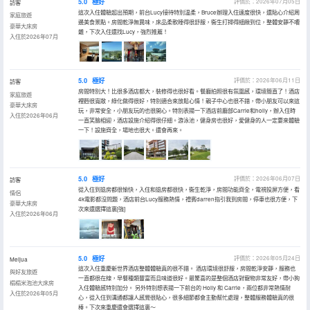
5.0
極好
評價於：2026年07月05日
訪客
這次入住體驗超出預期，前台Lucy接待特別温柔，Bruce辦理入住速度很快，還貼心介紹周
家庭旅遊
邊美食景點。房間乾淨無異味，床品柔軟睡得很舒服，衞生打掃得細緻到位，整體安靜不嘈
豪華大床房
雜，下次入住還找Lucy，強烈推薦！
入住於2026年07月
5.0
極好
評價於：2026年06月11日
訪客
房間特別大！比很多酒店都大，裝修得也很好看。餐廳拍照很有氛圍感，環境簡直了！酒店
家庭旅遊
裡麪很寬敞，綠化做得很好，特別適合來放鬆心情！親子中心也很不錯，帶小朋友可以來這
豪華大床房
玩，非常安全，小朋友玩的也很開心。特別表揚一下酒店前廳部Carrie和holly，辦入住時
入住於2026年06月
一直笑臉相迎，酒店設施介紹得很仔細。游泳池，健身房也很好，愛健身的人一定要來體驗
一下！設施齊全，場地也很大。還會再來。
5.0
極好
評價於：2026年06月07日
訪客
從入住到退房都很愉快，入住和退房都很快，衞生乾淨，房間功能齊全，電視投屏方便，看
情侶
4k電影都沒問題，酒店前台Lucy服務熱情，禮賓darren指引我到房間，停車也很方便，下
豪華大床房
次來還選擇這裏[強]
入住於2026年06月
5.0
極好
評價於：2026年05月24日
Meijua
這次入住重慶新世界酒店整體體驗真的很不錯。 酒店環境很舒服，房間乾淨安靜，服務也
與好友旅遊
一直都很在線，早餐種類豐富而且味道很好。最驚喜的是整個酒店對寵物非常友好，帶小狗
榻榻米泡池大床房
入住體驗感特別加分。 另外特別想表揚一下前台的 Holly 和 Carrie，兩位都非常熱情耐
入住於2026年05月
心，從入住到溝通都讓人感覺很貼心，很多細節都會主動幫忙處理，整體服務體驗真的很
棒。下次來重慶還會選擇這裏～