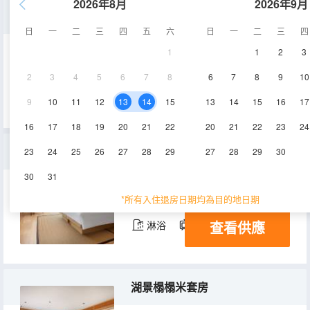
2026年8月
2026年9月
豪華雙床房
日
一
二
三
四
五
六
日
一
二
三
四
1
1
2
3
45㎡
1-3層
空調
2
3
4
5
6
7
8
6
7
8
9
10
查看供應
淋浴
電視機
9
10
11
12
13
14
15
13
14
15
16
17
16
17
18
19
20
21
22
20
21
22
23
24
豪華湖景套房
23
24
25
26
27
28
29
27
28
29
30
30
31
65㎡
1-6層
空調
*所有入住退房日期均為目的地日期
查看供應
淋浴
電視機
湖景榻榻米套房