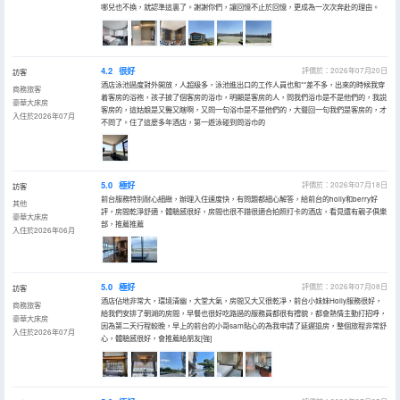
哪兒也不換，就認準這裏了。謝謝你們，讓回憶不止於回憶，更成為一次次奔赴的理由。
4.2
很好
評價於：2026年07月20日
訪客
酒店泳池過度對外開放，人超級多，泳池進出口的工作人員也和**差不多，出來的時候我穿
商務旅客
着客房的浴袍，孩子披了個客房的浴巾，明顯是客房的人，問我們浴巾是不是他們的，我説
豪華大床房
客房的，這姑娘是又聾又瞎啊，又問一句浴巾是不是他們的，大聲回一句我們是客房的，才
入住於2026年07月
不問了。住了這麼多年酒店，第一遊泳碰到問浴巾的
5.0
極好
評價於：2026年07月18日
訪客
前台服務特別耐心細緻，辦理入住速度快，有問題都細心解答，給前台的holly和berry好
其他
評，房間乾淨舒適，體驗感很好，房間也很不錯很適合拍照打卡的酒店，看見還有親子俱樂
豪華大床房
部，推薦推薦
入住於2026年06月
5.0
極好
評價於：2026年07月08日
訪客
酒店佔地非常大，環境清幽，大堂大氣，房間又大又很乾凈，前台小妹妹Holly服務很好，
商務旅客
給我們安排了朝湖的房間，早餐也很好吃路過的服務員都很有禮貌，都會熱情主動打招呼，
豪華大床房
因為第二天行程較晚，早上的前台的小哥sam貼心的為我申請了延遲退房，整個旅程非常舒
入住於2026年07月
心，體驗感很好，會推薦給朋友[強]