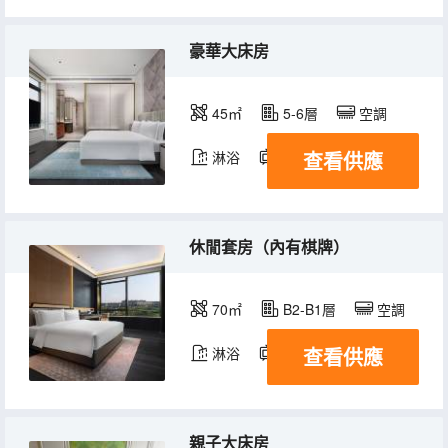
豪華大床房
45㎡
5-6層
空調
查看供應
淋浴
電視機
休閒套房（內有棋牌）
70㎡
B2-B1層
空調
查看供應
淋浴
電視機
親子大床房