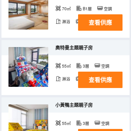
70㎡
B1層
空調
查看供應
淋浴
電視機
奧特曼主題親子房
55㎡
3層
空調
查看供應
淋浴
電視機
小黃鴨主題親子房
55㎡
3層
空調