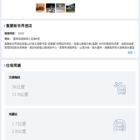
重慶新世界酒店
開業時間：
2023
地址：
璧泉街道御湖三支路8號
重慶新世界酒店是璧山打造主城都市區“迎客廳”的標誌性項目，是璧山推進中新(重慶) 合作的階段性成果，由新加坡羣
策環球控股合資興建。酒店地處璧山御湖島中心，緊鄰秀湖風景區，山環水繞、曲水疊崗，湖邊駁岸和大面積淺水灘塗
濕地較多，風景十分秀美。其佔地面積102961㎡，設計注重建築與自然、人文環境的和諧統一，傳承了山水璧城悠久
展開
的文化風韻。酒店配置大堂吧、全日餐廳、中餐廳、大小型宴會廳及會議室、大型健身中心含室內泳池，專業外籍芳療
師帶來的特色SPA體驗以及兩種風格十種類型的特色客房。
住宿周邊
交通樞紐
56公里
11.9公里
地鐵站
1.7公里
2.8公里