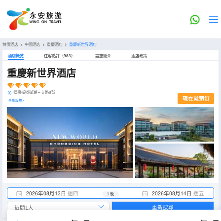
特價酒店
>
中國酒店
>
重慶酒店
>
重慶新世界酒店
酒店概览
住客點評（983）
設施簡介
酒店政策
重慶新世界酒店
璧泉街道御湖三支路8號
現在就預訂
全部設施>
2026年08月13日
週四
2026年08月14日
週五
1 晚
重新搜尋