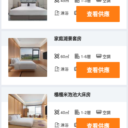
45㎡
1-3層
空調
查看供應
淋浴
電視機
家庭湖景套房
60㎡
1-6層
空調
查看供應
淋浴
電視機
榻榻米泡池大床房
40㎡
1-2層
空調
查看供應
淋浴
電視機