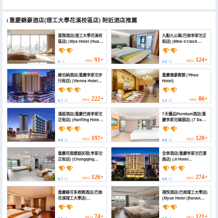
重慶錦豪酒店(理工大學花溪校區店)
附近酒店推薦
喜雅酒店(理工大學花溪校
九點九公寓(巴南李家沱正
區店) (Xiya Hotel (Huaxi
街店) (Nine o'clock
Campus of Chongqing
Apartment)
University of
Technology))
91+
124+
HKD
HKD
4
/ 5
4.3
/ 5
維也納酒店(重慶李家沱步
重慶億豪賓館 (Yihao
行街店) (Vienna Hotel
Hotel)
(Chongqing Lijiatuo
Pedestrian Street))
222+
86+
HKD
HKD
4.7
/ 5
2.4
/ 5
漢庭酒店(重慶巴南李家沱
7天優品Premium酒店(重
正街店) (HanTing Hotel
慶李家沱碼頭店) (7 Days
(Chongqing Ba'nan
Premium Hotel
Lijiatuo Zhengjie))
(Chongqing Lijiatuo
Wharf Branch))
197+
120+
HKD
HKD
4.9
/ 5
4.6
/ 5
重慶花間棲語民宿(李家沱
全季酒店(重慶李家沱巴濱
正街店) (Chongqing
路店) (JI Hotel
Huajian Qiyu Homestay
(Chongqing Lijiatuo
(Lijiatuo Zheng Street))
Babin Road))
126+
274+
HKD
HKD
4.7
/ 5
4.8
/ 5
重慶維可多商務酒店(巴南
禧悅酒店(巴南理工大學店)
花溪理工大學店)
(Xiyue Hotel (Banan
(Chongqing Vikeduo
University of
Business Hotel (Banan
Technology))
Huaxi University of
74+
121+
HKD
HKD