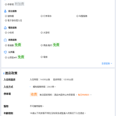
附加费
停車場
前台服務
儲物櫃
行李寄存
叫醒服務
電子身份證入住
餐飲服務
小吃吧
大堂吧
商務服務
免費
免費
會議廳
傳真/複印
公共區
免費
電梯
公用區wifi
全部設施
酒店政策
入住和退房
入住時間：14:00以後 退房時間：12:00以前
入住方式
櫃枱服務時間：24小時。
停車場
收费
無法提前預約：酒店內提供公共停車場
，
每日RMB20
。
寵物
不可攜帶寵物。
年齡限制
18歲以下的房客不得在沒有家長或監護人的情況下入住酒店。