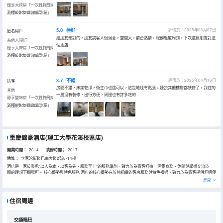
優享大床房「一次性拖鞋&
浴帽&毛巾·微波爐·冰箱」
入住於2025年06月
5.0
極好
評價於：2025年06月07日
匿名用戶
給朋友預訂的，朋友説客人很滿意，空間大，前台熱情，服務態度周到，下次還幫朋友訂這
為他人預訂
個酒店
優享大床房「一次性拖鞋&
浴帽&毛巾·微波爐·冰箱」
入住於2025年06月
3.7
不錯
評價於：2025年04月16日
訪客
房間不錯，床鋪乾淨，衞生巾也還可以，這是地毯有點張，聽説其他樓層都裝修了，我住的
其他
一層沒有裝修，出行方便，周邊也有許多吃的
靜享雙床房「一次性拖鞋&
浴帽&毛巾·微波爐·冰箱」
入住於2025年03月
重慶錦豪酒店(理工大學花溪校區店)
開業時間：
2014
装修時間；
2017
地址：
李家沱街道巴南大道2號8-14樓
酒店是一家於秉承“以人為本、以客為先、服務至上”的服務準則，致力於為賓客打造一個集商務、休閒與學術交流於一
體的理想下榻場所。 核心優勢與特色服務 酒店的核心優勢在於其細緻的客房服務與特色禮遇，致力於為賓客提供舒適便
捷的體驗。 · 貼心客房設施：客房配備獨立衞浴、空調、電熱水壺等。提供免費有線及無線網絡。 · 行政禮遇（部分房
展開
型）：軟飲、當日免費洗衣、公用冰箱及微波爐，以及延時退房等多項專屬權益。 · 全面酒店服務：酒店提供24小時商
務中心，能滿足商務客人的核心需求。 酒店詳情一覽 為了讓你快速瞭解，以下是酒店的關鍵信息彙總： · 地理位置：緊
鄰重慶理工大學花溪校區，方便學術訪問、考試及親友探望。 · 客房概況：擁有48間客房，房型多樣。 · 入住政策：常
住宿周邊
規入住時間為14:00後，離店時間為12:00前。 · 寵物規定：不可攜帶寵物入住。 理想下榻之選 憑藉其獨特優勢，本酒
店是以下幾類客人的理想選擇： · 高校相關訪客：前往重慶理工大學進行學術交流、考試或探親的賓客，地理位置極為
便利。 · 商務出行人士：完善的商務設施與行政禮遇，能支持商務活動。 · 追求舒適體驗的旅客：“温馨如家”的服務氛
圍，都適合注重住宿品質的旅行者。 總的來說，酒店以其優越的位置、現代的設施和用心的服務，為賓客提供了一個舒
交通樞紐