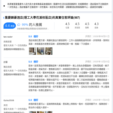
為貫徹落實重慶市人民代表大會常務委員會通過的《重慶市生活垃圾管理條例》的相關規定，酒店客房不主動提供
一次性用品；酒店餐廳不主動提供一次性餐具。如您有任何需要，請聯繫酒店賓客服務中心，感謝您的理解。
重慶錦豪酒店(理工大學花溪校區店)的真實住客評論(987)
4.5
4.5
4.5
4.3
99%
的人推薦
4.4
/5分
位置
清潔度
服務
設施
永安旅遊評價由真實酒店住客提供的評價。
5.0
極好
評價於：2026年08月01日
two water
酒店地理位置方便，周邊吃飯出行都很便利，工作人員服務態度特別好，非常熱情，我特別
商務旅客
滿意，房間裏面也很整潔清爽，感覺就像回家一樣，推薦！下次還來。
優享大床房「一次性拖鞋&
浴帽&毛巾·微波爐·冰箱」
入住於2026年07月
5.0
極好
評價於：2025年12月23日
訪客
版本1 這家酒店的睡眠體驗超棒！床墊軟硬適中，躺上去貼合身體曲線，沒有塌陷感。被子
獨自旅遊
輕盈保暖，透氣性好，整晚都沒悶汗。房間隔音效果拉滿，聽不到走廊和窗外的嘈雜聲，一
優享大床房「一次性拖鞋&
夜無夢到天亮，醒來神清氣爽，太適合出差黨了！ 版本2 入住體驗一言難盡，睡眠感大打
浴帽&毛巾·微波爐·冰箱」
入住於2025年11月
折扣。床墊偏硬，躺久了腰背發酸，枕頭高度也不合適，輾轉反側到凌晨。窗外就是夜市，
喧鬧聲持續到深夜，關窗也擋不住。一整晚淺眠易醒，第二天起來頭昏腦漲，體驗感較差。
版本3 整體睡眠體驗中規中矩。床墊舒適度尚可，枕頭有軟硬度可選，這點很貼心。房間隔
音偶爾能聽到隔壁關門聲，但不影響入睡。空調製熱均勻，沒有忽冷忽熱的情況，早上醒來
狀態不錯，性價比還算可以。
5.0
極好
評價於：2025年11月23日
Guisu0508
房間的衞生還可以，設施稍微有點舊，靠街晚上稍微有一點吵，但是問題不大，服務很好，
其他
前台的小姐姐人很好～
優享大床房「一次性拖鞋&
浴帽&毛巾·微波爐·冰箱」
入住於2025年11月