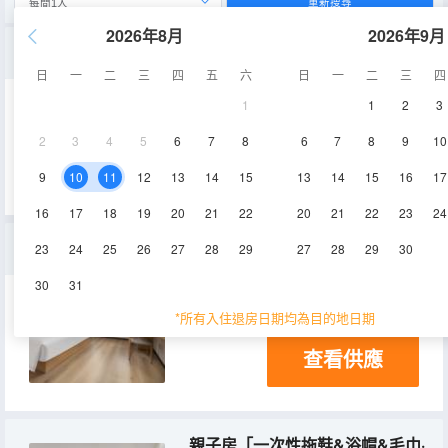
重新搜尋
2026年8月
2026年9月
優享大床房「一次性拖鞋&浴帽&毛巾·微波爐·冰箱」
日
一
二
三
四
五
六
日
一
二
三
四
1
1
2
3
22-25㎡
8-14層
空調
2
3
4
5
6
7
8
6
7
8
9
10
查看供應
電視機
9
10
11
12
13
14
15
13
14
15
16
17
16
17
18
19
20
21
22
20
21
22
23
24
深睡系全智能大床房【全屋智能&100寸幕布&4K畫面】
23
24
25
26
27
28
29
27
28
29
30
30
31
20-25㎡
9-10層
空調
*所有入住退房日期均為目的地日期
查看供應
親子房「一次性拖鞋&浴帽&毛巾·微波爐·冰箱」