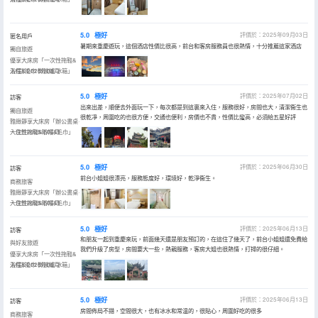
5.0
極好
評價於：2025年09月03日
匿名用戶
暑期來重慶遊玩，這個酒店性價比很高，前台和客房服務員也很熱情，十分推薦這家酒店
獨自旅遊
優享大床房「一次性拖鞋&
浴帽&毛巾·微波爐·冰箱」
入住於2025年08月
5.0
極好
評價於：2025年07月02日
訪客
出來出差，順便去外面玩一下，每次都是到這裏來入住，服務很好，房間也大，清潔衞生也
獨自旅遊
很乾凈，周圍吃的也很方便，交通也便利，房價也不貴，性價比蠻高，必須給五星好評
雅緻靜享大床房「辦公書桌·
一次性拖鞋&浴帽&毛巾」
入住於2025年06月
5.0
極好
評價於：2025年06月30日
訪客
前台小姐姐很漂亮，服務態度好，環境好，乾淨衞生。
商務旅客
雅緻靜享大床房「辦公書桌·
一次性拖鞋&浴帽&毛巾」
入住於2025年06月
5.0
極好
評價於：2025年06月13日
訪客
和朋友一起到重慶來玩，前面幾天還是朋友預訂的，在這住了幾天了，前台小姐姐還免費給
與好友旅遊
我們升級了房型，房間要大一些，熱親服務，客房大姐也很熱情，打掃的很仔細。
優享大床房「一次性拖鞋&
浴帽&毛巾·微波爐·冰箱」
入住於2025年06月
5.0
極好
評價於：2025年06月13日
訪客
房間佈局不錯，空間很大，也有冰水和常温的，很貼心，周圍好吃的很多
商務旅客