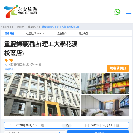
特價酒店
>
中國酒店
>
重慶酒店
>
重慶錦豪酒店(理工大學花溪校區店)
酒店概览
住客點評（987）
設施簡介
酒店政策
重慶錦豪酒店(理工大學花溪
校區店)
李家沱街道巴南大道2號8-14樓
現在就預訂
全部設施>
2026年08月10日
週一
2026年08月11日
週二
1 晚