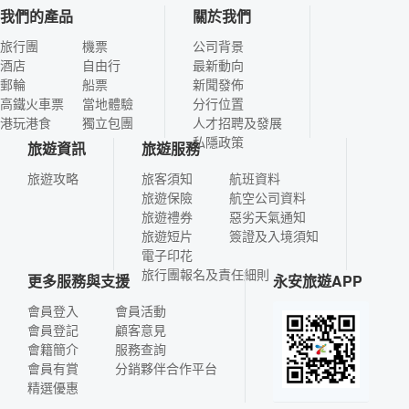
我們的產品
關於我們
旅行團
機票
公司背景
酒店
自由行
最新動向
郵輪
船票
新聞發佈
高鐵火車票
當地體驗
分行位置
港玩港食
獨立包團
人才招聘及發展
私隱政策
旅遊資訊
旅遊服務
旅遊攻略
旅客須知
航班資料
旅遊保險
航空公司資料
旅遊禮券
惡劣天氣通知
旅遊短片
簽證及入境須知
電子印花
旅行團報名及責任細則
更多服務與支援
永安旅遊APP
會員登入
會員活動
會員登記
顧客意見
會籍簡介
服務查詢
會員有賞
分銷夥伴合作平台
精選優惠