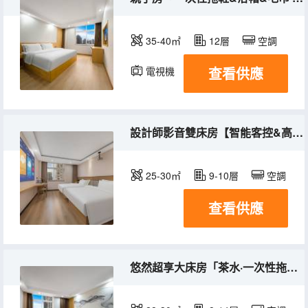
35-40㎡
12層
空調
查看供應
電視機
設計師影音雙床房【智能客控&高清影音&支持3D】
25-30㎡
9-10層
空調
查看供應
悠然超享大床房「茶水·一次性拖鞋&浴帽&毛巾」