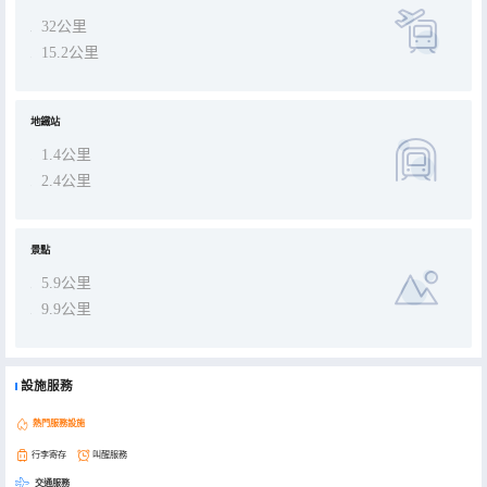
適可靠的旅居選擇。 如果你能告知計劃入住的主要目的（如商務、學術還是旅遊），我可以為你提供更具針對性的信息
參考。
32公里
15.2公里
地鐵站
1.4公里
2.4公里
景點
5.9公里
9.9公里
設施服務
熱門服務設施
行李寄存
叫醒服務
交通服務