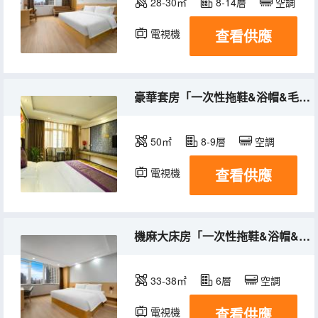
28-30㎡
8-14層
空調
查看供應
電視機
豪華套房「一次性拖鞋&浴帽&毛巾+沙發+茶几」
50㎡
8-9層
空調
查看供應
電視機
機麻大床房「一次性拖鞋&浴帽&毛巾·微波爐·冰箱」
33-38㎡
6層
空調
查看供應
電視機