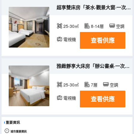
超享雙床房「茶水·觀景大窗·一次性拖鞋&浴帽&毛巾」）
25-30㎡
8-14層
空調
查看供應
電視機
雅緻靜享大床房「辦公書桌·一次性拖鞋&浴帽&毛巾」
25-30㎡
7層
空調
查看供應
電視機
重要資訊
城市重要資訊