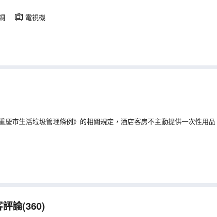
調
電視機
重慶市生活垃圾管理條例》的相關規定，酒店客房不主動提供一次性用品
可提前諮詢酒店，多有不便敬請諒解。
論(360)