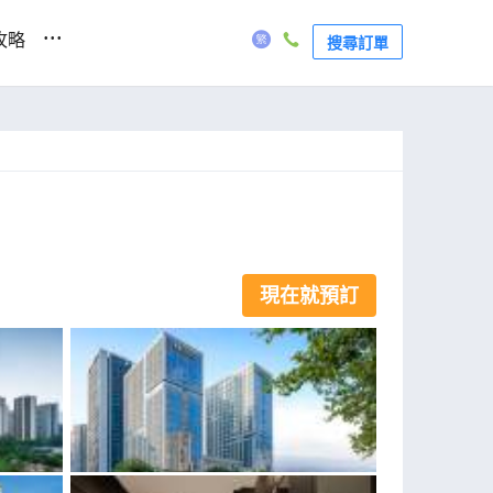
...
攻略
搜尋訂單
現在就預訂