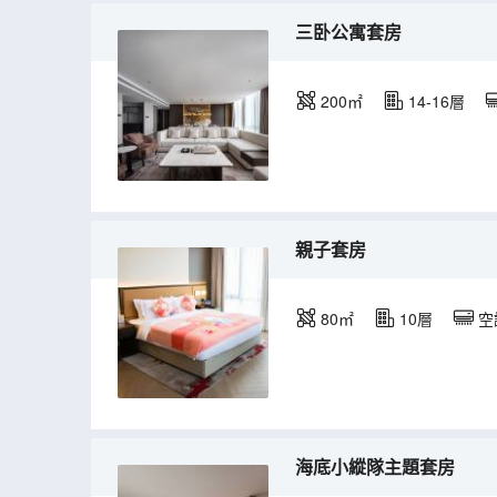
三卧公寓套房
200㎡
14-16層
親子套房
80㎡
10層
空
海底小縱隊主題套房