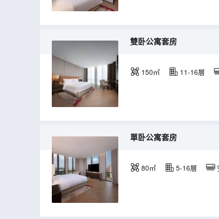
雙卧公寓套房
150㎡
11-16層
單卧公寓套房
80㎡
5-16層