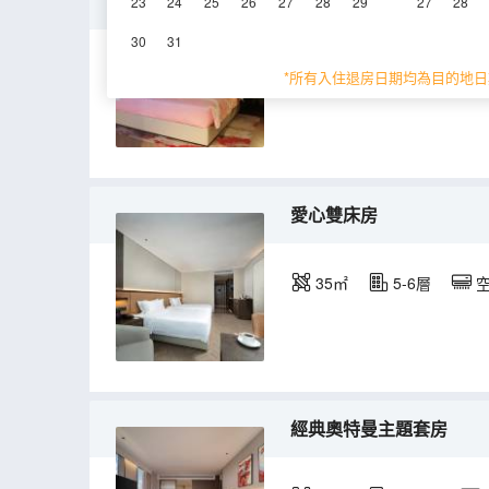
櫻桃小丸子主題套房
23
24
25
26
27
28
29
27
28
30
31
80㎡
9-10層
*所有入住退房日期均為目的地日
愛心雙床房
35㎡
5-6層
經典奧特曼主題套房