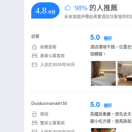
98%
的人推薦
4.8
/5分
永安旅遊評價由真實酒店住客提供的
5.0
訪客
極好
商務旅客
酒店環境不錯，位置也
宿體驗。
豪華公寓客房
入住於2026年06月
5.0
Duoduomama9155
極好
情侶
高鐵到重慶，想先去天
圍小吃方便，過馬路就
雙床公寓客房
入住於2026年06月