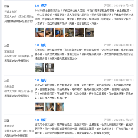
5.0
極好
評價於：2026年08月07日
訪客
24小時前台服務很安心！半夜回來也有人值班，有任何需求都能及時響應，安全感拉滿。
與好友旅遊
工作人員態度好，辦事靠譜，讓人住得放心又舒心。酒店氛圍温馨舒適！不像有些酒店冷冰
高級大床房（高空浪漫浴缸
冰的，這裏讓人感覺像回家一樣放鬆。裝修温馨，服務温暖，細節暖心，住得愜意又自在，
+慕斯零壓床墊+全屋智能）
入住於2026年07月
太喜歡了。酒店的設施非常好，完善，語音智能話，方便。
5.0
極好
評價於：2026年08月04日
訪客
位置絕佳，就在萬達旁邊，逛街吃飯很方便。房間嶄新乾淨，全屋智能很好用，床品舒服隔
家庭旅遊
音不錯，免費洗衣房健身房，性價比很高！最棒的是服務周到，洗衣房的衣服洗好後管家直
高級雙床房（山城夜曜+慕
接送回房間！來萬州優先選麗怡酒店👍！
斯零壓床墊+全屋智能）
入住於2026年08月
5.0
極好
評價於：2026年07月26日
訪客
多次入住麗怡酒店，每次都很滿意！服務一如既往地好，前台熱情耐心，有問題都及時解
商務旅客
決。房間乾淨舒適，隔音效果好，睡得踏實，是萬州住宿的放心選擇。 房間佈局合理實
標準大床房（城心奢境+慕
用！空間利用得好，不浪費不擁擠，儲物空間足，行李物品好擺放。住着寬敞舒服，活動自
斯零壓床墊+全屋智能）
入住於2026年07月
如，設計很人性化，住着方便。
5.0
極好
評價於：2026年07月26日
訪客
這次帶小朋友出行，選擇麗怡酒店，設施非常好，全屋智能，性價比高服務非常棒，由於天
家庭旅遊
氣延熱，前台小姐姐提前溝通打開空調，細節真的滿滿，前台有冰淇淋🍦，打卡就可以，非
豪華景觀雙床房（親子閨蜜
常好吃，去附近的鐘樓和南濱公園玩，寶寶非常開心，值得推薦[愉快]
+多人出行+小童帳篷）
入住於2026年07月