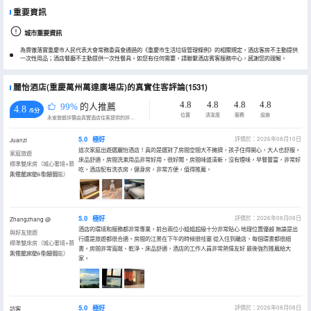
重要資訊
城市重要資訊
為貫徹落實重慶市人民代表大會常務委員會通過的《重慶市生活垃圾管理條例》的相關規定，酒店客房不主動提供
一次性用品；酒店餐廳不主動提供一次性餐具。如您有任何需要，請聯繫酒店賓客服務中心，感謝您的理解。
麗怡酒店(重慶萬州萬達廣場店)的真實住客評論(1531)
4.8
4.8
4.8
4.8
99%
的人推薦
4.8
/5分
位置
清潔度
服務
設施
永安旅遊評價由真實酒店住客提供的評價。
5.0
極好
評價於：2026年08月10日
Juanzi
這次家庭出遊選麗怡酒店！真的是選對了房間空間大不擁擠，孩子住得開心，大人也舒服。
家庭旅遊
床品舒適，房間洗漱用品非常好用，很好聞，房間味道清新，沒有煙味，早餐豐富，非常好
標準雙床房（城心奢境+慕
吃，酒店配有洗衣房，健身房，非常方便，值得推薦。
斯零壓床墊+全屋智能）
入住於2026年08月
5.0
極好
評價於：2026年08月08日
Zhangzhang @
酒店的環境和服務都非常專業，前台兩位小姐姐超級十分非常貼心 地理位置優越 無論是出
與好友旅遊
行還是旅遊都很合適。房間的江景在下午的時候很哇塞 從入住到離店，每個環書都很細
標準雙床房（城心奢境+慕
書。房間非常寬敞、乾淨、床品舒適，酒店的工作人員非常熱情友好 最後強烈推薦給大
斯零壓床墊+全屋智能）
入住於2026年08月
家。
5.0
極好
評價於：2026年08月08日
訪客