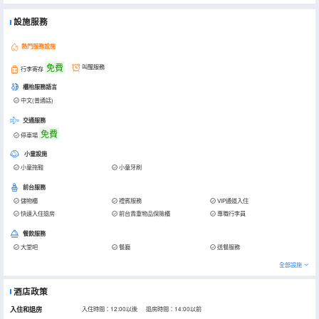
設施服務
熱門服務設施
免費
叫醒服務
行李寄存
櫃枱服務語言
中文(普通話)
交通服務
免費
停車場
小童設施
小童拖鞋
小童牙刷
前台服務
儲物櫃
禮賓服務
VIP通道入住
快速入住退房
前台貴重物品保險櫃
專職行李員
餐飲服務
大堂吧
餐廳
送餐服務
全部設施
酒店政策
入住和退房
入住時間：12:00以後 退房時間：14:00以前