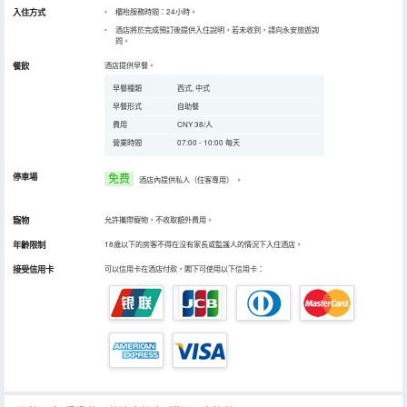
入住方式
櫃枱服務時間：24小時。
酒店將於完成預訂後提供入住說明，若未收到，請向永安旅遊詢
問。
餐飲
酒店提供早餐。
早餐種類
西式, 中式
早餐形式
自助餐
費用
CNY 38/人
營業時間
07:00 - 10:00 每天
停車場
免费
酒店內提供私人（住客專用）
。
寵物
允許攜帶寵物，不收取額外費用。
年齡限制
18歲以下的房客不得在沒有家長或監護人的情況下入住酒店。
接受信用卡
可以信用卡在酒店付款，閣下可使用以下信用卡：