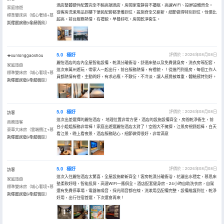
酒店整體硬件配置完全不輸高端酒店，房間家電靜音不擾眠，高速WiFi、投屏設備齊全。
家庭旅遊
從客房洗漱用品到樓下便民配套都準備到位，設施齊全又嶄新，細節做得特別到位，性價比
標準雙床房（城心奢境+慕
超高。前台服務熱情，有禮貌，早餐好吃，房間乾淨衞生。
斯零壓床墊+全屋智能）
入住於2026年08月
5.0
極好
評價於：2026年08月08日
💋xunlonggaoshou
麗怡酒店的店內全屋智能設備、乾濕分離衞浴、舒適床墊以及免費健身房、洗衣房等配套，
家庭旅遊
這次來萬州遊玩，帶家人一起出行，前台服務熱情，有禮貌，！從進門到退房，每個工作人
標準雙床房（城心奢境+慕
員都熱情有禮，主動問好，有求必應。不敷衍、不冷淡，讓人感覺被尊重，體驗感特別好。
斯零壓床墊+全屋智能）
入住於2026年08月
5.0
極好
評價於：2026年08月08日
訪客
這次出差選擇的麗怡酒店， 地理位置非常方便，酒店的設施設備齊全，房間乾淨衞生，前
商務旅客
台小姐姐服務非常棒！家庭出遊選麗怡酒店太對了！空間大不擁擠，江景房視野超棒，白天
豪華大床房（雲端攬江+慕
看江景，晚上看夜景，酒店服務貼心，細節做得很好，非常滿意
斯零壓床墊+全屋智能）
入住於2026年08月
5.0
極好
評價於：2026年08月08日
訪客
這次入住麗怡酒店太驚喜，全屋設施嶄新齊全！客房乾濕分離衞浴，花灑出水穩定，慕思床
家庭旅遊
墊柔軟好睡，智能投屏、高速WiFi一應俱全。酒店配套健身房、24小時自助洗衣房，自駕
標準雙床房（城心奢境+慕
還有免費停車場。電器無噪音，採光隔音都在線，洗漱用品配備完整，設備維護到位，乾淨
斯零壓床墊+全屋智能）
入住於2026年07月
好用，出行住宿首選，下次還會再來！