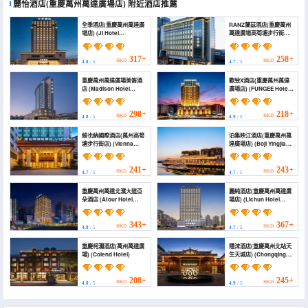
麗怡酒店(重慶萬州萬達廣場店)
附近酒店推薦
全季酒店(重慶萬州萬達廣
RANZ蘭茲酒店(重慶萬州
場店) (JI Hotel
萬達廣場高筍塘步行街店)
(Chongqing Wanzhou
(Chong Qing Wanzhou
Wanda Plaza))
Ranz Hotel)
317+
258+
HKD
HKD
4.8
/ 5
4.7
/ 5
重慶萬州萬達廣場美崙酒
歡致X酒店(重慶萬州萬達
店 (Madison Hotel
廣場店) (FUNGEE Hotel
Chongqing Wanzhou
(Wanzhou Wanda
Wanda Plaza)
Plaza, Chongqing))
298+
218+
HKD
HKD
4.8
/ 5
4.9
/ 5
維也納國際酒店(萬州高筍
泊集映江酒店(重慶萬州萬
塘步行街店) (Vienna
達廣場店) (Boji Yingjiang
International Hotel
Hotel (Chongqing
(Wanzhou Gaosuntang
Wanzhou Wanda
Pedestrian Street
Plaza))
241+
243+
HKD
HKD
4.7
/ 5
4.7
/ 5
Branch))
重慶萬州萬達北濱大道亞
麗純酒店(重慶萬州萬達廣
朵酒店 (Atour Hotel
場店) (Lichun Hotel
Chongqing Wanzhou
(Wanzhou Branch))
Wanda Beibin Avenue)
343+
367+
HKD
HKD
4.8
/ 5
4.7
/ 5
重慶柯瀾酒店(萬州萬達廣
隱沫酒店(重慶萬州北站天
場) (Colend Hotel)
生天城店) (Chongqing
Wanzhou Tiancheng
City Hidden Foam
Hotel)
208+
245+
HKD
HKD
4.8
/ 5
4.9
/ 5