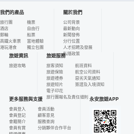
我們的產品
關於我們
旅行團
機票
公司背景
酒店
自由行
最新動向
郵輪
船票
新聞發佈
高鐵火車票
當地體驗
分行位置
港玩港食
獨立包團
人才招聘及發展
私隱政策
旅遊資訊
旅遊服務
旅遊攻略
旅客須知
航班資料
旅遊保險
航空公司資料
旅遊禮券
惡劣天氣通知
旅遊短片
簽證及入境須知
電子印花
旅行團報名及責任細則
更多服務與支援
永安旅遊APP
會員登入
會員活動
會員登記
顧客意見
會籍簡介
服務查詢
會員有賞
分銷夥伴合作平台
精選優惠