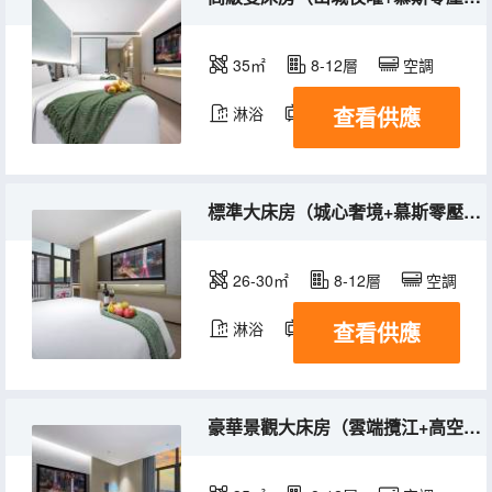
35㎡
8-12層
空調
查看供應
淋浴
電視機
標準大床房（城心奢境+慕斯零壓床墊+全屋智能）
26-30㎡
8-12層
空調
查看供應
淋浴
電視機
豪華景觀大床房（雲端攬江+高空浪漫浴缸+全屋智能）