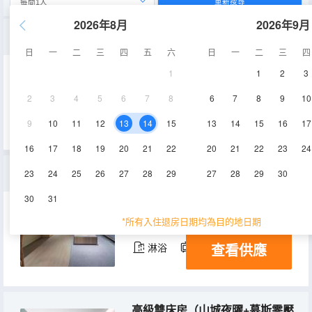
重新搜尋
2026年8月
2026年9月
豪華景觀雙床房（親子閨蜜+多人出行+兒童帳篷）
日
一
二
三
四
五
六
日
一
二
三
四
1
1
2
3
40㎡
11層
空調
2
3
4
5
6
7
8
6
7
8
9
10
查看供應
淋浴
電視機
9
10
11
12
13
14
15
13
14
15
16
17
16
17
18
19
20
21
22
20
21
22
23
24
豪華景觀套房（境·無界一線江景+慕斯床墊+全屋智能）
23
24
25
26
27
28
29
27
28
29
30
30
31
68㎡
8-10層
空調
*所有入住退房日期均為目的地日期
查看供應
淋浴
電視機
高級雙床房（山城夜曜+慕斯零壓床墊+全屋智能）