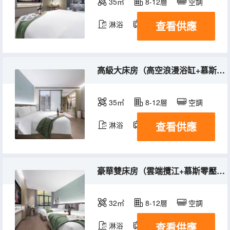
35㎡
8-12層
空調
查看供應
淋浴
電視機
高級大床房（高空浪漫浴缸+慕斯零壓床墊+全屋智能）
35㎡
8-12層
空調
查看供應
淋浴
電視機
豪華雙床房（雲端攬江+慕斯零壓床墊+全屋智能）
32㎡
8-12層
空調
查看供應
淋浴
電視機