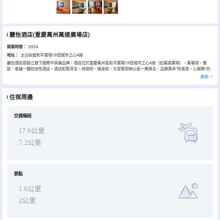
麗怡酒店(重慶萬州萬達廣場店)
開業時間：
2024
地址：
太白街道和平廣場19號城市之心A座
麗怡酒店是錦江旗下國際中高端品牌。酒店位於重慶萬州區和平廣場19號城市之心A座（近萬達廣場）。集客房、餐
飲、會議一體綜合性酒店。酒店配套齊全，休閒吧、健身房，大堂客用辦公區一應俱全。品牌秉承"悅美食，心服務"的
核心理念，為您提供"免費代客洗衣、免費深夜食堂、免費健身、整衣暖襪、初遇有禮、精美下午茶、貼心路早、忘了帶
展開
我們有"各項特色服務，yes I Can，是 我能！ 客房遵行"遠看山景近看江，江山一體映眼眶"設計風格，每一間客房讓您
體驗到萬州每一幀的城市煙火。 酒店配套大、中、小型會議室，高清LED屏，舞台，全智能會議系統，滿足您不同規格
會議需求。 自助餐、宴會廳可滿足各種不同的用餐需求、自助、桌餐選擇多樣。 萬達廣場近在咫尺，休閒、娛樂、購物
住宿周邊
配套全。酒店距離萬州北站，車程約15分鐘，距離五橋機場，車程約20分鐘。 春暖花開，等您而來；風景在變，等您
不變！ 麗怡酒店歡迎您！
交通樞紐
17.6公里
7.2公里
景點
1.6公里
2公里