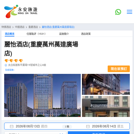
特價酒店
>
中國酒店
>
重慶酒店
>
麗怡酒店(重慶萬州萬達廣場店)
酒店概览
住客點評（1531）
設施簡介
酒店政策
麗怡酒店(重慶萬州萬達廣場
店)
太白街道和平廣場19號城市之心A座
現在就預訂
全部設施>
2026年08月13日
週四
2026年08月14日
週五
1 晚