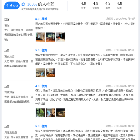
4.9
4.9
4.9
4.8
100%
的人推薦
4.9
/5分
位置
清潔度
服務
設施
永安旅遊評價由真實酒店住客提供的評價。
5.0
極好
評價於：2026年07月19日
訪客
酒店的位置交通很便利，房間裏面設施齊全，衞生很乾凈。環境很好，很安靜。工作人員也
情侶
很友好！
大方･靜怡大床房「公園好
景+高端床品+美標智能馬
入住於2026年07月
桶」
5.0
極好
評價於：2026年07月16日
訪客
酒店整體體驗特別好，房間乾淨整潔，衞生細節做得很到位，床品柔軟舒適，睡得很安穩。
獨自旅遊
前台服務熱情耐心，辦理入住高效快捷。地理位置優越，出行和吃飯都很方便，環境安靜不
大方城景･舒適大床房「美
嘈雜，設施齊全，性價比超高，下次來還會入住，真心推薦！
標智能馬桶+小冰箱」
入住於2026年07月
4.8
很好
評價於：2026年07月12日
訪客
衞生：很乾凈，這點住的比較放心，拖鞋也是消毒過的 環境：特別喜歡這個樹景，躺着看
商務旅客
外面，夏日的風和樹，太美啦～ 服務：早餐小麪很好吃，品類都是用心現做的，不是外面
大器･尊享觀景大床房「公
買的半成品，用心了 唯一就是店裡吹風機風太小了，太燙，對女生吹頭髮不是很好🤭🤭🤭
園好景＋美標智能馬桶」
入住於2026年07月
一切都好
5.0
極好
評價於：2026年06月09日
訪客
這次入住體驗特別滿意。酒店地理位置優越，出行打車坐公交都很方便。客房打掃得一塵不
與好友旅遊
染，採光特別好，窗外很多綠植，床軟硬適中，枕頭特別軟，睡起來很舒服。工作人員待人
大器･尊享觀景雙床房「公
親切，超級温柔，有問題都會及時幫忙解決。早餐品類豐富，有包子蒸餃玉米豆漿皮蛋瘦肉