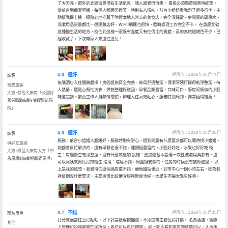
了大天亮。窗外的北碚街景很有生活氣息，讓人感覺很治癒。 最後必須點贊服務與細節。
從前台到保潔阿姨，每個人都面帶微笑，特別有人情味。前台小姐姐看我帶了很多行李，主
動幫我提上樓，還貼心地推薦了附近本地人常去的美食店，完全沒踩雷。房間裏的礦泉水、
洗漱用品質量都比一般連鎖店好，Wi-Fi網速也很快，臨時處理工作完全不卡。 在重慶北碚
這種慢生活的地方，能住到這樣一家既有温度又有性價比的賓館，真的為旅途增色不少。已
經收藏了，下次帶家人來還住這兒！
5.0
極好
評價於：2026年05月14日
訪客
無隅酒店入住體驗超棒！房間設施齊全完善，佈局舒適整潔。保潔阿姨打掃得乾淨整潔，待
商務旅客
人熱情，還貼心幫忙洗衣、烘乾整理好送回。早餐品類豐富、口味可口，廚房阿姨做的小麪
大方･靜怡大床房「公園好
味道超讚。前台工作人員熱情禮貌，辦理入住高效貼心，服務特別周到，非常值得推薦！
景+高端床品+美標智能馬
入住於2026年05月
桶」
5.0
極好
評價於：2026年05月08日
訪客
服務：前台小姐姐人超級好，服務特別有耐心，遇到問題有什麼要求都可以隨時找小姐姐，
與好友旅遊
她都會幫忙解決的。還有早餐也很不錯，種類挺豐富的，小麪好好吃，水果也好好吃 衞
大方･綠茵大床房大方「中
生：房間衞生乾淨整潔，沒有什麼灰塵🥰 設施：進房間基本設備一次性洗漱用具都有，還
古風設計+美標智能馬桶」
入住於2026年05月
可以阿姨來幫忙打掃衞生 環境：環境不錯，周圍挺安靜的，住房的時候沒有被吵醒過。 以
上是我的感想，我覺得住這個酒店還不錯，離地鐵站也近，到市中心一個小時左右，因為我
對這個沒什麼要求，主要房價比較便宜服務態度也好，大學生不騙大學生好吧。
3.7
不錯
評價於：2026年05月05日
匿名用戶
打分就適當往上打點吧。以下評論衹客觀描述，不添加帶主觀色彩評價。 名為酒店，實際
其他
上管理和設施都屬於民宿型，各位可以自行體驗。 網上圖片看起來氛圍感還可以，入內後