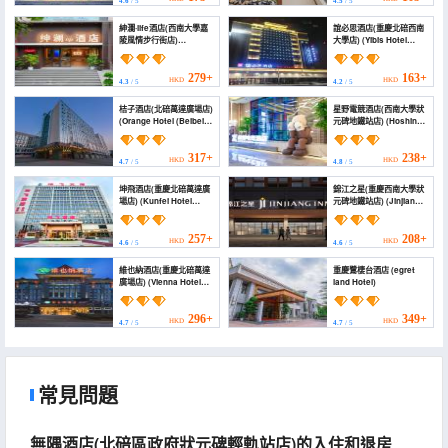
4.6
/ 5
4.5
/ 5
Subway Station))
Subway Station))
紳瀾·life酒店(西南大學嘉
誼必思酒店(重慶北碚西南
陵風情步行街店)
大學店) (Yibis Hotel
(Shenlan·Life Hotel
(Chongqing Beibei
(Southwest University
Southwest University))
Jialing Style Pedestrian
279+
163+
HKD
HKD
4.3
/ 5
4.2
/ 5
Street Branch))
桔子酒店(北碚萬達廣場店)
星野電競酒店(西南大學狀
(Orange Hotel (Beibei
元碑地鐵站店) (Hoshino
Wanda Plaza))
E-sports Hotel
(Southwest University
Zhuangyuanbei
317+
238+
HKD
HKD
4.7
/ 5
4.8
/ 5
Subway Station))
坤飛酒店(重慶北碚萬達廣
錦江之星(重慶西南大學狀
場店) (Kunfei Hotel
元碑地鐵站店) (Jinjiang
(Chongqing Beibei
Star Chongqing
Wanda Plaza))
Zhuangyuan tablet
subway station store)
257+
208+
HKD
HKD
4.6
/ 5
4.6
/ 5
維也納酒店(重慶北碚萬達
重慶鷺棲台酒店 (egret
廣場店) (Vienna Hotel
land Hotel)
(Chongqing Beibei
Wanda Plaza))
296+
349+
HKD
HKD
4.7
/ 5
4.7
/ 5
常見問題
無隅酒店(北碚區政府狀元碑輕軌站店)的入住和退房