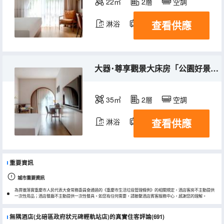
22㎡
2層
空調
查看供應
淋浴
電視機
冰箱
大器･尊享觀景大床房「公園好景＋美標智能馬桶」
35㎡
2層
空調
查看供應
淋浴
電視機
冰箱
重要資訊
城市重要資訊
為貫徹落實重慶市人民代表大會常務委員會通過的《重慶市生活垃圾管理條例》的相關規定，酒店客房不主動提供
一次性用品；酒店餐廳不主動提供一次性餐具。如您有任何需要，請聯繫酒店賓客服務中心，感謝您的理解。
無隅酒店(北碚區政府狀元碑輕軌站店)的真實住客評論(691)