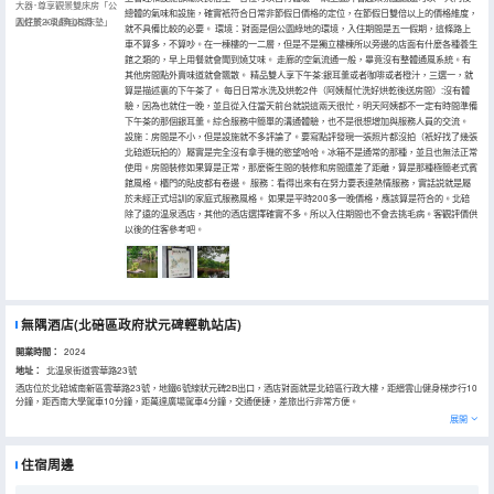
大器･尊享觀景雙床房「公
總體的氣味和設施，確實衹符合日常非節假日價格的定位，在節假日雙倍以上的價格維度，
園好景＋乳膠山棕床墊」
入住於2026年05月
就不具備比較的必要。 環境：對面是個公園綠地的環境，入住期間是五一假期，這條路上
車不算多，不算吵。在一棟樓的一二層，但是不是獨立樓棟所以旁邊的店面有什麼各種養生
館之類的，早上用餐就會聞到燒艾味。 走廊的空氣流通一般，畢竟沒有整體通風系統。有
其他房間點外賣味道就會飄散。 精品雙人享下午茶:銀耳羹或者咖啡或者橙汁，三選一，就
算是描述裏的下午茶了。 每日日常水洗及烘乾2件（阿姨幫忙洗好烘乾後送房間）:沒有體
驗，因為也就住一晚，並且從入住當天前台就説這兩天很忙，明天阿姨都不一定有時間準備
下午茶的那個銀耳羹。綜合服務中簡單的溝通體驗，也不是很想增加與服務人員的交流。
設施：房間是不小，但是設施就不多評論了。要寫點評發現一張照片都沒拍（衹好找了幾張
北碚遊玩拍的）屬實是完全沒有拿手機的慾望哈哈。冰箱不是通常的那種，並且也無法正常
使用。房間裝修如果算是正常，那麼衞生間的裝修和房間還差了距離，算是那種極簡老式賓
館風格。櫃門的貼皮都有卷邊。 服務：看得出來有在努力要表達熱情服務，實話説就是屬
於未經正式培訓的家庭式服務風格。 如果是平時200多一晚價格，應該算是符合的。北碚
除了遠的温泉酒店，其他的酒店選擇確實不多。所以入住期間也不會去挑毛病。客觀評價供
以後的住客參考吧。
無隅酒店(北碚區政府狀元碑輕軌站店)
開業時間：
2024
地址：
北温泉街道雲華路23號
酒店位於北碚城南新區雲華路23號，地鐵6號線狀元碑2B出口，酒店對面就是北碚區行政大樓，距縉雲山健身梯步行10
分鐘，距西南大學駕車10分鐘，距萬達廣場駕車4分鐘，交通便捷，差旅出行非常方便。
酒店出門即是公園，青綠環抱每一間客房，每一扇窗前四季變換，縉雲山色近在咫尺。嘉陵江畔的新鮮空氣更是撲面而
展開
來，穿透身心，氣韻流轉於每一幅藝術家原創的畫作、每一盞照亮迴歸的藝術吊燈、每一把精心挑選的真皮沙發、每一
件星級品質的布草、每一滴進口的沐浴用品、每個客房的迷你吧、每一壺四季變換的養生茶飲、每一天新鮮現做的自制
早餐，這都是無隅從未放棄的細節匠心。
住宿周邊