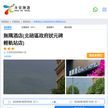
特價酒店
>
中國酒店
>
重慶酒店
>
無隅酒店(北碚區政府狀元碑輕軌站店)
酒店概览
住客點評（691）
設施簡介
酒店政策
無隅酒店(北碚區政府狀元碑
輕軌站店)
北温泉街道雲華路23號
現在就預訂
全部設施>
2026年08月09日
週日
2026年08月10日
週一
1 晚