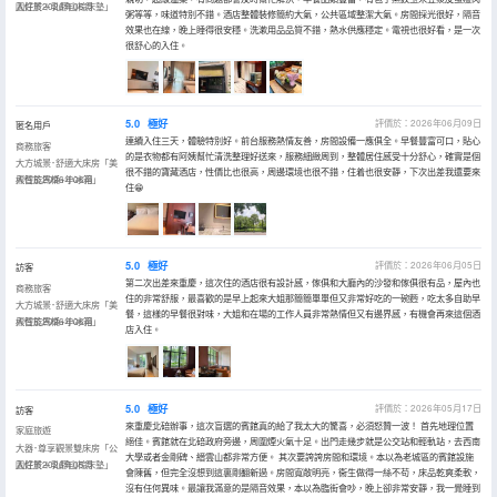
園好景＋乳膠山棕床墊」
入住於2026年06月
粥等等，味道特別不錯。酒店整體裝修簡約大氣，公共區域整潔大氣。房間採光很好，隔音
效果也在線，晚上睡得很安穩。洗漱用品品質不錯，熱水供應穩定。電視也很好看，是一次
很舒心的入住。
5.0
極好
評價於：2026年06月09日
匿名用戶
連續入住三天，體驗特別好。前台服務熱情友善，房間設備一應俱全。早餐豐富可口，貼心
商務旅客
的是衣物都有阿姨幫忙清洗整理好送來，服務細緻周到，整體居住感受十分舒心，確實是個
大方城景･舒適大床房「美
很不錯的寶藏酒店，性價比也很高，周邊環境也很不錯，住着也很安靜，下次出差我還要來
標智能馬桶+小冰箱」
入住於2026年06月
住😁
5.0
極好
評價於：2026年06月05日
訪客
第二次出差來重慶，這次住的酒店很有設計感，傢俱和大廳內的沙發和傢俱很有品，屋內也
商務旅客
住的非常舒服，最喜歡的是早上起來大姐那簡簡單單但又非常好吃的一碗麪，吃太多自助早
大方城景･舒適大床房「美
餐，這樣的早餐很對味，大姐和在場的工作人員非常熱情但又有邊界感，有機會再來這個酒
標智能馬桶+小冰箱」
入住於2026年06月
店入住。
5.0
極好
評價於：2026年05月17日
訪客
來重慶北碚辦事，這次盲選的賓館真的給了我太大的驚喜，必須怒贊一波！ 首先地理位置
家庭旅遊
絕佳。賓館就在北碚政府旁邊，周圍煙火氣十足。出門走幾步就是公交站和輕軌站，去西南
大器･尊享觀景雙床房「公
大學或者金剛碑、縉雲山都非常方便。 其次要誇誇房間和環境。本以為老城區的賓館設施
園好景＋乳膠山棕床墊」
入住於2026年05月
會陳舊，但完全沒想到這裏剛翻新過。房間寬敞明亮，衞生做得一絲不苟，床品乾爽柔軟，
沒有任何異味。最讓我滿意的是隔音效果，本以為臨街會吵，晚上卻非常安靜，我一覺睡到