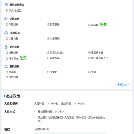
櫃枱服務語言
中文(普通話)
交通服務
免費
叫車服務
租車服務
停車場
小童設施
小童拖鞋
小童牙刷
前台服務
禮賓服務
快速入住退房
專職行李員
免費
叫醒服務
電子身份證入住
行李寄存
餐飲服務
咖啡廳
大堂吧
餐廳
送餐服務
全部設施
酒店政策
入住和退房
入住時間：14:00以後 退房時間：12:00以前
入住方式
櫃枱服務時間：24小時。
酒店將於完成預訂後提供入住說明，若未收到，請向永安旅遊詢
問。
餐飲
酒店提供早餐。