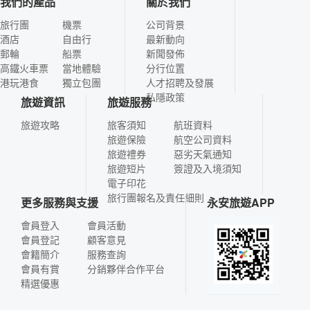
我們的產品
關於我們
旅行團
機票
公司背景
酒店
自由行
最新動向
郵輪
船票
新聞發佈
高鐵火車票
當地體驗
分行位置
港玩港食
獨立包團
人才招聘及發展
私隱政策
旅遊資訊
旅遊服務
旅遊攻略
旅客須知
航班資料
旅遊保險
航空公司資料
旅遊禮券
惡劣天氣通知
旅遊短片
簽證及入境須知
電子印花
旅行團報名及責任細則
更多服務與支援
永安旅遊APP
會員登入
會員活動
會員登記
顧客意見
會籍簡介
服務查詢
會員有賞
分銷夥伴合作平台
精選優惠