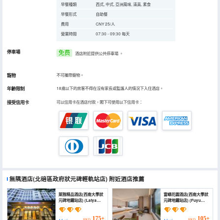
早餐種類
西式, 中式, 亞洲風味, 清真, 素食
早餐形式
自助餐
費用
CNY 25/人
營業時間
07:30 - 09:30 每天
停車場
免费
酒店附近提供公共停車場
。
寵物
不可攜帶寵物。
年齡限制
18歲以下的房客不得在沒有家長或監護人的情況下入住酒店。
接受信用卡
可以信用卡在酒店付款，閣下可使用以下信用卡：
無隅酒店(北碚區政府狀元碑輕軌站店)
附近酒店推薦
萊雅精品酒店(西南大學狀
富嶼花園酒店(西南大學狀
元碑地鐵站店) (Laiya
元碑地鐵站店) (Fuyu
Boutique Hotel
Garden Hotel
(Southwest University
(Southwest University
Zhuangyuanbei
Zhuangyuanbei
175+
105+
HKD
HKD