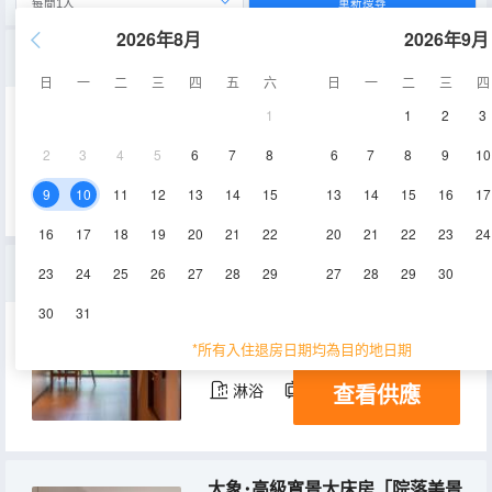
重新搜尋
2026年8月
2026年9月
大器･尊享觀景雙床房「公園好景＋乳膠山棕床墊」
日
一
二
三
四
五
六
日
一
二
三
四
1
1
2
3
35㎡
2層
空調
2
3
4
5
6
7
8
6
7
8
9
10
查看供應
淋浴
電視機
冰箱
9
10
11
12
13
14
15
13
14
15
16
17
16
17
18
19
20
21
22
20
21
22
23
24
大方･綠茵大床房大方「中古風設計+美標智能馬桶」
23
24
25
26
27
28
29
27
28
29
30
30
31
22㎡
2層
空調
*所有入住退房日期均為目的地日期
查看供應
淋浴
電視機
冰箱
大象･高級寬景大床房「院落美景+小冰箱+美標智能馬桶」