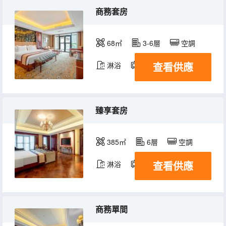
商務套房
68㎡
3-6層
空調
查看供應
淋浴
電視機
臻享套房
385㎡
6層
空調
查看供應
淋浴
電視機
商務單間