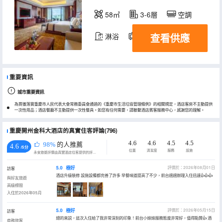
58㎡
3-6層
空調
查看供應
淋浴
電視機
重要資訊
城市重要資訊
為貫徹落實重慶市人民代表大會常務委員會通過的《重慶市生活垃圾管理條例》的相關規定，酒店客房不主動提供
一次性用品；酒店餐廳不主動提供一次性餐具。如您有任何需要，請聯繫酒店賓客服務中心，感謝您的理解。
重慶開州金科大酒店的真實住客評論(796)
4.6
4.6
4.5
4.5
98%
的人推薦
4.6
/5分
位置
清潔度
服務
設施
永安旅遊評價由真實酒店住客提供的評價。
5.0
極好
評價於：2026年08月01日
訪客
酒店升級裝修 設施設備都完善了許多 早餐味道提高了不少，前台週週辦理入住迅速👍👍👍
與好友旅遊
高級標間
入住於2026年05月
5.0
極好
評價於：2026年05月15日
訪客
總的來説，這次入住給了我非常深刻的印象！前台小妹妹服務態度非常好，值得點贊👍 酒
商務旅客