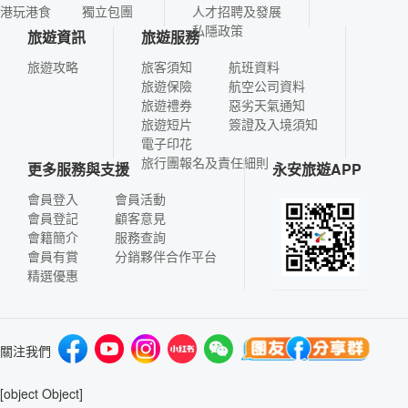
港玩港食
獨立包團
人才招聘及發展
私隱政策
旅遊資訊
旅遊服務
旅遊攻略
旅客須知
航班資料
旅遊保險
航空公司資料
旅遊禮券
惡劣天氣通知
旅遊短片
簽證及入境須知
電子印花
旅行團報名及責任細則
更多服務與支援
永安旅遊APP
會員登入
會員活動
會員登記
顧客意見
會籍簡介
服務查詢
會員有賞
分銷夥伴合作平台
精選優惠
關注我們
[object Object]