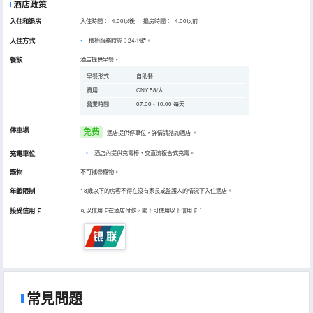
酒店政策
入住和退房
入住時間：14:00以後 退房時間：14:00以前
入住方式
櫃枱服務時間：24小時。
餐飲
酒店提供早餐。
早餐形式
自助餐
費用
CNY 58/人
營業時間
07:00 - 10:00 每天
停車場
免费
酒店提供停車位，詳情請諮詢酒店
。
充電車位
•
酒店內提供充電樁，交直流複合式充電。
寵物
不可攜帶寵物。
年齡限制
18歲以下的房客不得在沒有家長或監護人的情況下入住酒店。
接受信用卡
可以信用卡在酒店付款，閣下可使用以下信用卡：
常見問題