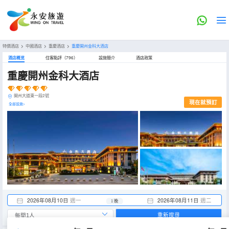
特價酒店
>
中國酒店
>
重慶酒店
>
重慶開州金科大酒店
酒店概览
住客點評（796）
設施簡介
酒店政策
重慶開州金科大酒店
開州大道東一段2號
現在就預訂
全部設施>
2026年08月10日
週一
2026年08月11日
週二
1 晚
重新搜尋