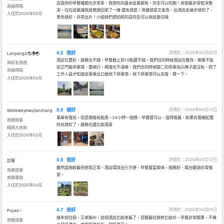
店提供的早餐種類也非常多，我想吃的基本這裏都有，完全可以吃飽！房間裏非常乾淨整
高級標間
潔，住在這裏讓我感覺跟回家了一樣 還有就是！旁邊就是文峯塔，出酒店走幾步就到了，
入住於2026年05月
景色很好，非常出片！小姐妹們想拍照的話完全可以來這裏住哦
4.5
很好
評價於：2026年04月28日
Lanpangzi🌎🌍🌏
酒店位置好，服務也不錯，早餐截止到10點還不錯。我們住的時候酒店在整改，開車不能
與好友旅遊
從正門進停車場，要繞行，標識也不清晰，我們去的時候圖二的停車指示牌子還沒有，問了
高級標間
工作人員才知道從車庫出口進地下停車場。地下停車場可以充電，贊一下。
入住於2026年04月
5.0
極好
評價於：2026年04月13日
Weilewoyewujianzhang
車庫有慢充，但是價格有點貴，24小時一個價，早餐還可以，值得推薦，如果充電樁配置
商務旅客
快充就好了，服務也還比較滿意
精緻大床房
入住於2026年03月
4.5
很好
評價於：2026年04月12日
訪客
雖然設施較舊但使用正常，酒店環境出行方便，早餐豐富美味，服務好，陽台觀湖非常愜
商務旅客
意。
商務單間
入住於2026年04月
4.7
很好
評價於：2026年04月09日
Fuyao✨
幾年前住過，又來開州，這個酒店比較老舊了，西餐廳在裝修比較吵，早餐非常簡單，不像
商務旅客