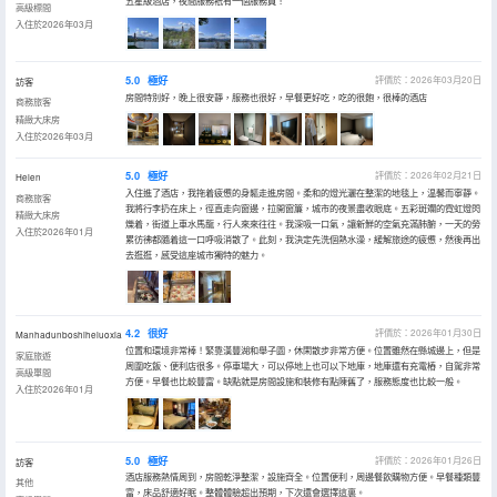
五星級酒店，夜間服務衹有一個服務員！
高級標間
入住於2026年03月
5.0
極好
評價於：2026年03月20日
訪客
房間特別好，晚上很安靜，服務也很好，早餐更好吃，吃的很飽，很棒的酒店
商務旅客
精緻大床房
入住於2026年03月
5.0
極好
評價於：2026年02月21日
Helen
入住進了酒店，我拖着疲憊的身軀走進房間。柔和的燈光灑在整潔的地毯上，温馨而寧靜。
商務旅客
我將行李扔在床上，徑直走向窗邊，拉開窗簾，城市的夜景盡收眼底。五彩斑斕的霓虹燈閃
精緻大床房
爍着，街道上車水馬龍，行人來來往往。我深吸一口氣，讓新鮮的空氣充滿肺腑，一天的勞
入住於2026年01月
累彷彿都隨着這一口呼吸消散了。此刻，我決定先洗個熱水澡，緩解旅途的疲憊，然後再出
去逛逛，感受這座城市獨特的魅力。
4.2
很好
評價於：2026年01月30日
Manhadunboshiheluoxia
位置和環境非常棒！緊靠漢豐湖和舉子園，休閑散步非常方便。位置雖然在縣城邊上，但是
家庭旅遊
周圍吃飯、便利店很多。停車場大，可以停地上也可以下地庫，地庫還有充電樁，自駕非常
高級單間
方便。早餐也比較豐富。缺點就是房間設施和裝修有點陳舊了，服務態度也比較一般。
入住於2026年01月
5.0
極好
評價於：2026年01月26日
訪客
酒店服務熱情周到，房間乾淨整潔，設施齊全。位置便利，周邊餐飲購物方便。早餐種類豐
其他
富，床品舒適好眠。整體體驗超出預期，下次還會選擇這裏。