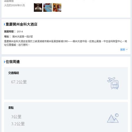
高級單間
入住於2026年01月
重慶開州金科大酒店
開業時間：
2014
地址：
開州大道東一段2號
重慶開州金科大酒店坐落於三峽濱湖城市開州區東部新城CBD——開州大道中段，近南山東路、中吉金科財富中心，地
址位置優越，出行便利。
酒店總建築面積5.6萬平方米，集住宿、餐飲、會務、休閒和娛樂為一體的大型園林酒店，卓爾不羣的品質，是您商務、
展開
旅遊的尊貴居停之所。
酒店擁有各類型客房百餘間（套），帶有私家花園的臨湖景觀房讓您親近自然，盡享濱湖陽光；粵珍軒中餐廳擁有22間
豪華包房，另有9米挑高無柱宴會大廳可同時容納50桌用餐，配備178㎡的高清LED顯示頻；擁有可容納10~600人的多
住宿周邊
套會議室；還設有美輪美奐的璇宮西餐廳，流光溢彩的廊橋吧，靜謐典雅的行政酒廊，休閒愜意的紫園茶坊。
交通樞紐
67.2公里
景點
3公里
3.2公里