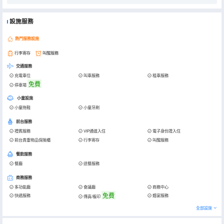
設施服務
熱門服務設施
行李寄存
叫醒服務
交通服務
充電車位
叫車服務
租車服務
免費
停車場
小童設施
小童拖鞋
小童牙刷
前台服務
禮賓服務
VIP通道入住
電子身份證入住
前台貴重物品保險櫃
行李寄存
叫醒服務
餐飲服務
餐廳
送餐服務
商務服務
多功能廳
會議廳
商務中心
免費
快遞服務
婚宴服務
傳真/複印
全部設施