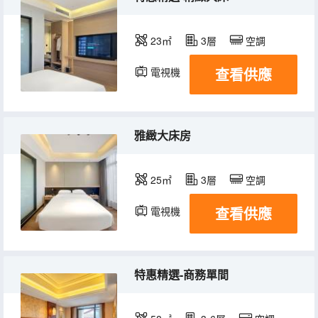
23㎡
3層
空調
查看供應
電視機
雅緻大床房
25㎡
3層
空調
查看供應
電視機
特惠精選-商務單間