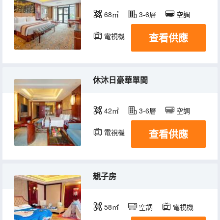
68㎡
3-6層
空調
查看供應
電視機
休沐日豪華單間
42㎡
3-6層
空調
查看供應
電視機
親子房
58㎡
空調
電視機