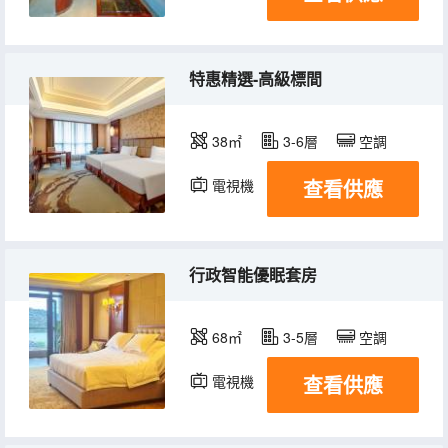
特惠精選-高級標間
38㎡
3-6層
空調
查看供應
電視機
行政智能優眠套房
68㎡
3-5層
空調
查看供應
電視機