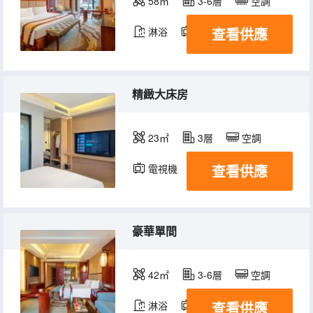
58㎡
3-6層
空調
查看供應
淋浴
電視機
精緻大床房
23㎡
3層
空調
查看供應
電視機
豪華單間
42㎡
3-6層
空調
查看供應
淋浴
電視機