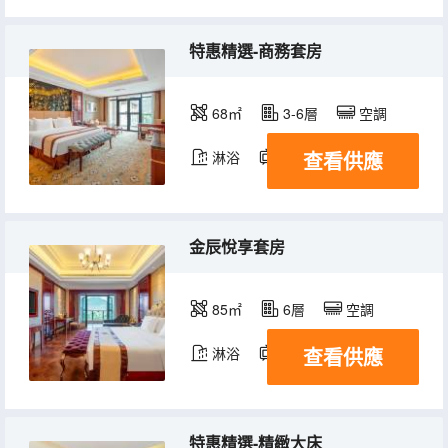
特惠精選-商務套房
68㎡
3-6層
空調
查看供應
淋浴
電視機
金辰悅享套房
85㎡
6層
空調
查看供應
淋浴
電視機
特惠精選-精緻大床