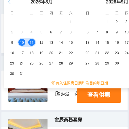
2026年8月
2026年9月
優享棋牌大床房
日
一
二
三
四
五
六
日
一
二
三
四
1
1
2
3
38㎡
2層
空調
2
3
4
5
6
7
8
6
7
8
9
10
查看供應
電視機
9
10
11
12
13
14
15
13
14
15
16
17
16
17
18
19
20
21
22
20
21
22
23
24
高級單間
23
24
25
26
27
28
29
27
28
29
30
30
31
38㎡
3-6層
空調
*所有入住退房日期均為目的地日期
查看供應
淋浴
電視機
金辰商務套房